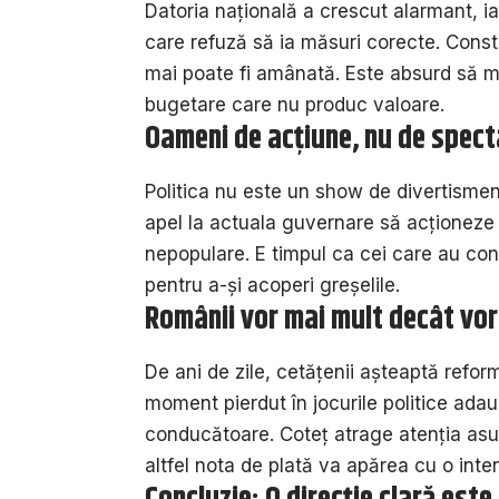
Datoria națională a crescut alarmant, ia
care refuză să ia măsuri corecte. Constr
mai poate fi amânată. Este absurd să m
bugetare care nu produc valoare.
Oameni de acțiune, nu de spect
Politica nu este un show de divertisment
apel la actuala guvernare să acționeze 
nepopulare. E timpul ca cei care au cont
pentru a-și acoperi greșelile.
Românii vor mai mult decât vo
De ani de zile, cetățenii așteaptă refo
moment pierdut în jocurile politice ada
conducătoare. Coteț atrage atenția asup
altfel nota de plată va apărea cu o inte