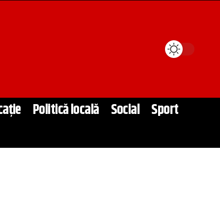
cație
Politică locală
Social
Sport