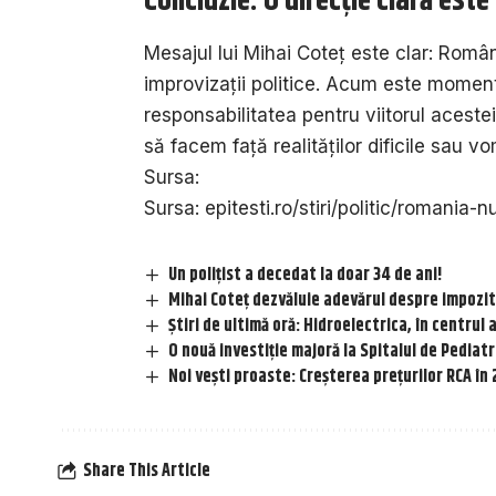
Concluzie: O direcție clară este
Mesajul lui Mihai Coteț este clar: Româ
improvizații politice. Acum este moment
responsabilitatea pentru viitorul acestei
să facem față realităților dificile sau
Sursa:
Sursa:
epitesti.ro/stiri/politic/romania-
Un polițist a decedat la doar 34 de ani!
Mihai Coteț dezvăluie adevărul despre impozi
Știri de ultimă oră: Hidroelectrica, în centrul 
O nouă investiție majoră la Spitalul de Pediatr
Noi vești proaste: Creșterea prețurilor RCA în
Share This Article