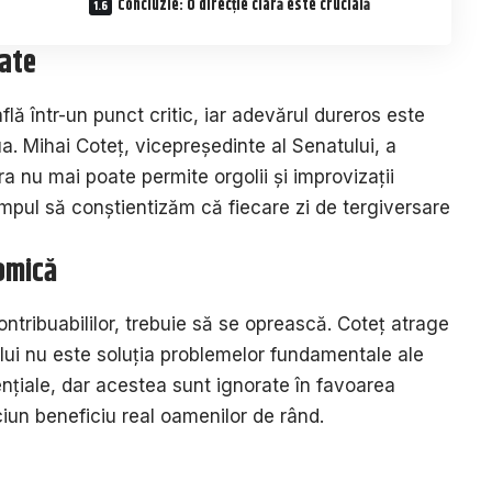
Concluzie: O direcție clară este crucială
tate
află într-un punct critic, iar adevărul dureros este
a. Mihai Coteț, vicepreședinte al Senatului, a
a nu mai poate permite orgolii și improvizații
timpul să conștientizăm că fiecare zi de tergiversare
omică
ontribuabililor, trebuie să se oprească. Coteț atrage
lui nu este soluția problemelor fundamentale ale
nțiale, dar acestea sunt ignorate în favoarea
ciun beneficiu real oamenilor de rând.