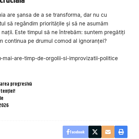
 crucială
nia are șansa de a se transforma, dar nu cu
ul să regândim prioritățile și să ne asumăm
 nații. Este timpul să ne întrebăm: suntem pregătiți
 vom continua pe drumul comod al ignoranței?
nu-mai-are-timp-de-orgolii-si-improvizatii-politice
tarea progresivă
atenției!
ie
 2026
Facebook