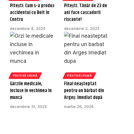
Pitești: Cum s-a produs
Pitești. Tânăr de 23 de
accidentul cu Bolt în
ani face cascadorii
Centru
riscante!
decembrie 8, 2025
decembrie 2, 2025
POLITICĂ LOCALĂ
POLITICĂ LOCALĂ
Gărzile medicale,
Final neașteptat
incluse în vechimea în
pentru un bărbat din
muncă
Argeș: Imediat după
decembrie 31, 2025
martie 26, 2026