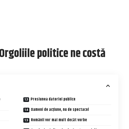
rgoliile politice ne costă
ă
Presiunea datoriei publice
Oameni de acțiune, nu de spectacol
Românii vor mai mult decât vorbe