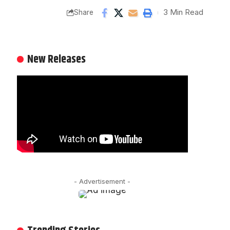
3 Min Read
Share
New Releases
- Advertisement -