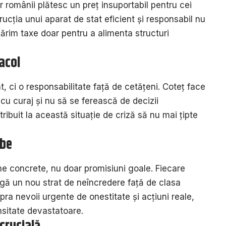
r românii plătesc un preț insuportabil pentru cei
ucția unui aparat de stat eficient și responsabil nu
ărim taxe doar pentru a alimenta structuri
acol
, ci o responsabilitate față de cetățeni. Coteț face
cu curaj și nu să se ferească de decizii
ribuit la această situație de criză să nu mai țipte
rbe
rme concrete, nu doar promisiuni goale. Fiecare
ugă un nou strat de neîncredere față de clasa
ra nevoii urgente de onestitate și acțiuni reale,
nsitate devastatoare.