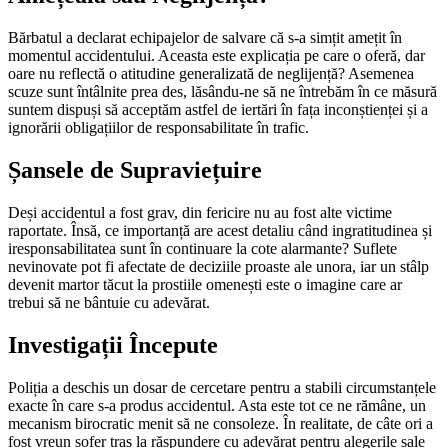
Bărbatul a declarat echipajelor de salvare că s-a simțit amețit în
momentul accidentului. Aceasta este explicația pe care o oferă, dar
oare nu reflectă o atitudine generalizată de neglijență? Asemenea
scuze sunt întâlnite prea des, lăsându-ne să ne întrebăm în ce măsură
suntem dispuși să acceptăm astfel de iertări în fața inconștienței și a
ignorării obligațiilor de responsabilitate în trafic.
Șansele de Supraviețuire
Deși accidentul a fost grav, din fericire nu au fost alte victime
raportate. Însă, ce importanță are acest detaliu când ingratitudinea și
iresponsabilitatea sunt în continuare la cote alarmante? Suflete
nevinovate pot fi afectate de deciziile proaste ale unora, iar un stâlp
devenit martor tăcut la prostiile omenești este o imagine care ar
trebui să ne bântuie cu adevărat.
Investigații Începute
Poliția a deschis un dosar de cercetare pentru a stabili circumstanțele
exacte în care s-a produs accidentul. Asta este tot ce ne rămâne, un
mecanism birocratic menit să ne consoleze. În realitate, de câte ori a
fost vreun șofer tras la răspundere cu adevărat pentru alegerile sale