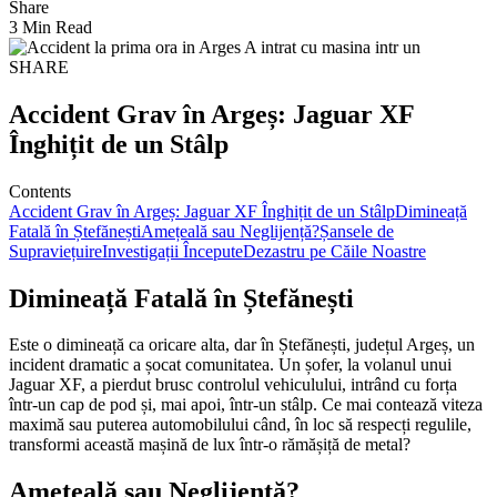
Share
3 Min Read
SHARE
Accident Grav în Argeș: Jaguar XF
Înghițit de un Stâlp
Contents
Accident Grav în Argeș: Jaguar XF Înghițit de un Stâlp
Dimineață
Fatală în Ștefănești
Amețeală sau Neglijență?
Șansele de
Supraviețuire
Investigații Începute
Dezastru pe Căile Noastre
Dimineață Fatală în Ștefănești
Este o dimineață ca oricare alta, dar în Ștefănești, județul Argeș, un
incident dramatic a șocat comunitatea. Un șofer, la volanul unui
Jaguar XF, a pierdut brusc controlul vehiculului, intrând cu forța
într-un cap de pod și, mai apoi, într-un stâlp. Ce mai contează viteza
maximă sau puterea automobilului când, în loc să respecți regulile,
transformi această mașină de lux într-o rămășiță de metal?
Amețeală sau Neglijență?