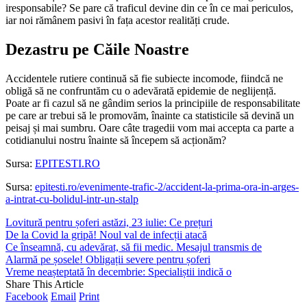
iresponsabile? Se pare că traficul devine din ce în ce mai periculos,
iar noi rămânem pasivi în fața acestor realități crude.
Dezastru pe Căile Noastre
Accidentele rutiere continuă să fie subiecte incomode, fiindcă ne
obligă să ne confruntăm cu o adevărată epidemie de neglijență.
Poate ar fi cazul să ne gândim serios la principiile de responsabilitate
pe care ar trebui să le promovăm, înainte ca statisticile să devină un
peisaj și mai sumbru. Oare câte tragedii vom mai accepta ca parte a
cotidianului nostru înainte să începem să acționăm?
Sursa:
EPITESTI.RO
Sursa:
epitesti.ro/evenimente-trafic-2/accident-la-prima-ora-in-arges-
a-intrat-cu-bolidul-intr-un-stalp
Lovitură pentru șoferi astăzi, 23 iulie: Ce prețuri
De la Covid la gripă! Noul val de infecții atacă
Ce înseamnă, cu adevărat, să fii medic. Mesajul transmis de
Alarmă pe șosele! Obligații severe pentru șoferi
Vreme neașteptată în decembrie: Specialiștii indică o
Share This Article
Facebook
Email
Print