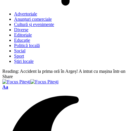
Advertoriale
Anunțuri comerciale
Cultură și evenimente
Diverse
Editoriale
Educație
Politică locală
Social
Sport
Știri locale
Reading:
Accident la prima oră în Argeș! A intrat cu mașina într-un
Share
Font
Aa
Resizer