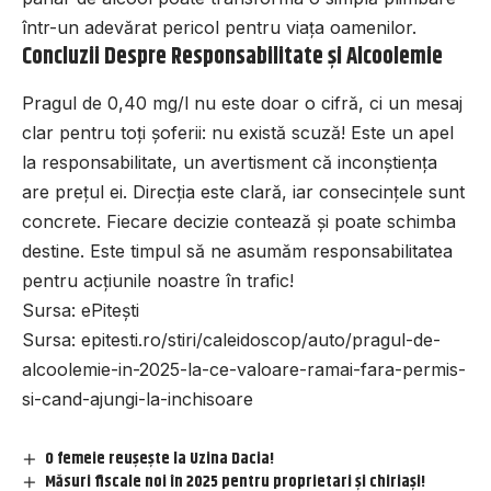
într-un adevărat pericol pentru viața oamenilor.
Concluzii Despre Responsabilitate și Alcoolemie
Pragul de 0,40 mg/l nu este doar o cifră, ci un mesaj
clar pentru toți șoferii: nu există scuză! Este un apel
la responsabilitate, un avertisment că inconștiența
are prețul ei. Direcția este clară, iar consecințele sunt
concrete. Fiecare decizie contează și poate schimba
destine. Este timpul să ne asumăm responsabilitatea
pentru acțiunile noastre în trafic!
Sursa:
ePitești
Sursa:
epitesti.ro/stiri/caleidoscop/auto/pragul-de-
alcoolemie-in-2025-la-ce-valoare-ramai-fara-permis-
si-cand-ajungi-la-inchisoare
O femeie reușește la Uzina Dacia!
Măsuri fiscale noi în 2025 pentru proprietari și chiriași!