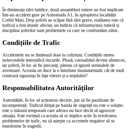
În dimineața zilei fatidice, două ansambluri rutiere au fost implicate
într-un accident grav pe Autostrada A1, în apropierea localității
Corbii Mari. Deși șoferii au scăpat fără răni grave, realitatea este că
traficul a fost drastic afectat, un indiciu că infrastructura rutieră și
disciplina șoferilor sunt problemele cu care ne confruntăm zilnic.
Condițiile de Trafic
Accidentele nu se limitează doar la coliziuni. Condițiile meteo
nefavorabile intensifică riscurile. Plouă, carosabilul devine alunecos,
iar șoferii, în loc să fie precauți, păreau că ignoră semnalele de
avertizare. Aceasta ne duce la o întrebare fundamentală: cât de mult
contează siguranța în fața vitezei și a nepăsării?
Responsabilitatea Autorităților
Autoritățile, în loc să acționeze decisiv, par să fie paralizate de
incompetență. Traficul dirijat pe banda de urgență nu este o soluție;
este o măsură temporară care adesea nu face decât să agraveze
situația. Este esențial ca aceștia să se implice activ în rezolvarea
problemelor de trafic, nu să aștepte ca accentele negative să se
transforme în tragedii.