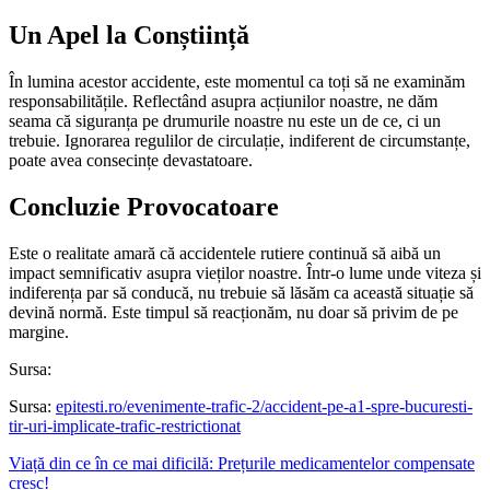
Un Apel la Conștiință
În lumina acestor accidente, este momentul ca toți să ne examinăm
responsabilitățile. Reflectând asupra acțiunilor noastre, ne dăm
seama că siguranța pe drumurile noastre nu este un de ce, ci un
trebuie. Ignorarea regulilor de circulație, indiferent de circumstanțe,
poate avea consecințe devastatoare.
Concluzie Provocatoare
Este o realitate amară că accidentele rutiere continuă să aibă un
impact semnificativ asupra vieților noastre. Într-o lume unde viteza și
indiferența par să conducă, nu trebuie să lăsăm ca această situație să
devină normă. Este timpul să reacționăm, nu doar să privim de pe
margine.
Sursa:
Sursa:
epitesti.ro/evenimente-trafic-2/accident-pe-a1-spre-bucuresti-
tir-uri-implicate-trafic-restrictionat
Viață din ce în ce mai dificilă: Prețurile medicamentelor compensate
cresc!