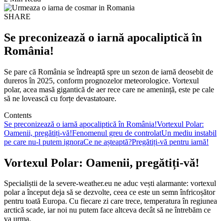
SHARE
Se preconizează o iarnă apocaliptică în
România!
Se pare că România se îndreaptă spre un sezon de iarnă deosebit de
dureros în 2025, conform prognozelor meteorologice. Vortexul
polar, acea masă gigantică de aer rece care ne amenință, este pe cale
să ne lovească cu forțe devastatoare.
Contents
Se preconizează o iarnă apocaliptică în România!
Vortexul Polar:
Oamenii, pregătiți-vă!
Fenomenul greu de controlat
Un mediu instabil
pe care nu-l putem ignora
Ce ne așteaptă?
Pregătiți-vă pentru iarnă!
Vortexul Polar: Oamenii, pregătiți-vă!
Specialiștii de la severe-weather.eu ne aduc vești alarmante: vortexul
polar a început deja să se dezvolte, ceea ce este un semn înfricoșător
pentru toată Europa. Cu fiecare zi care trece, temperatura în regiunea
arctică scade, iar noi nu putem face altceva decât să ne întrebăm ce
va urma.