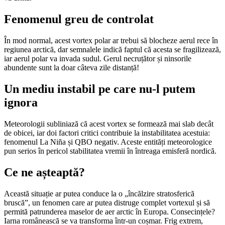
Fenomenul greu de controlat
În mod normal, acest vortex polar ar trebui să blocheze aerul rece în
regiunea arctică, dar semnalele indică faptul că acesta se fragilizează,
iar aerul polar va invada sudul. Gerul necruțător și ninsorile
abundente sunt la doar câteva zile distanță!
Un mediu instabil pe care nu-l putem
ignora
Meteorologii subliniază că acest vortex se formează mai slab decât
de obicei, iar doi factori critici contribuie la instabilitatea acestuia:
fenomenul La Niña și QBO negativ. Aceste entități meteorologice
pun serios în pericol stabilitatea vremii în întreaga emisferă nordică.
Ce ne așteaptă?
Această situație ar putea conduce la o „încălzire stratosferică
bruscă”, un fenomen care ar putea distruge complet vortexul și să
permită patrunderea maselor de aer arctic în Europa. Consecințele?
Iarna românească se va transforma într-un coșmar. Frig extrem,