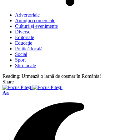
Advertoriale
Anunțuri comerciale
Cultură și evenimente
Diverse
Editoriale
Educație
Politică locală
Social
Sport
Știri locale
Reading:
Urmează o iarnă de coșmar în România!
Share
Font
Aa
Resizer