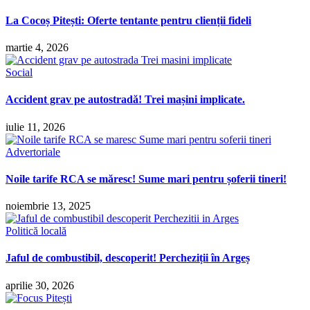
La Cocoș Pitești: Oferte tentante pentru clienții fideli
martie 4, 2026
Social
Accident grav pe autostradă! Trei mașini implicate.
iulie 11, 2026
Advertoriale
Noile tarife RCA se măresc! Sume mari pentru șoferii tineri!
noiembrie 13, 2025
Politică locală
Jaful de combustibil, descoperit! Percheziții în Argeș
aprilie 30, 2026