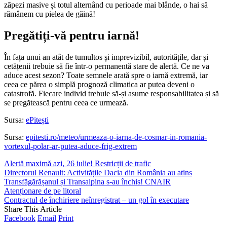
zăpezi masive și totul alternând cu perioade mai blânde, o hai să
rămânem cu pielea de găină!
Pregătiți-vă pentru iarnă!
În fața unui an atât de tumultos și imprevizibil, autoritățile, dar și
cetățenii trebuie să fie într-o permanentă stare de alertă. Ce ne va
aduce acest sezon? Toate semnele arată spre o iarnă extremă, iar
ceea ce părea o simplă prognoză climatica ar putea deveni o
catastrofă. Fiecare individ trebuie să-și asume responsabilitatea și să
se pregătească pentru ceea ce urmează.
Sursa:
ePitești
Sursa:
epitesti.ro/meteo/urmeaza-o-iarna-de-cosmar-in-romania-
vortexul-polar-ar-putea-aduce-frig-extrem
Alertă maximă azi, 26 iulie! Restricții de trafic
Directorul Renault: Activitățile Dacia din România au atins
Transfăgărășanul și Transalpina s-au închis! CNAIR
Atenționare de pe litoral
Contractul de închiriere neînregistrat – un gol în executare
Share This Article
Facebook
Email
Print