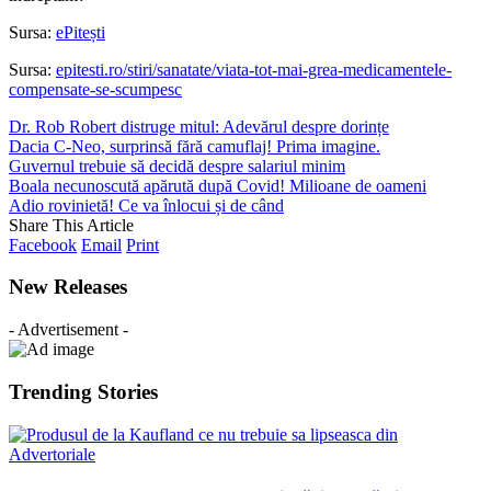
Sursa:
ePitești
Sursa:
epitesti.ro/stiri/sanatate/viata-tot-mai-grea-medicamentele-
compensate-se-scumpesc
Dr. Rob Robert distruge mitul: Adevărul despre dorințe
Dacia C-Neo, surprinsă fără camuflaj! Prima imagine.
Guvernul trebuie să decidă despre salariul minim
Boala necunoscută apărută după Covid! Milioane de oameni
Adio rovinietă! Ce va înlocui și de când
Share This Article
Facebook
Email
Print
New Releases
- Advertisement -
Trending Stories
Advertoriale