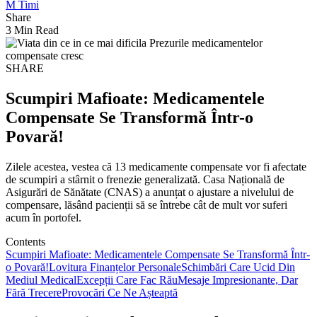
M Timi
Share
3 Min Read
SHARE
Scumpiri Mafioate: Medicamentele
Compensate Se Transformă Într-o
Povară!
Zilele acestea, vestea că 13 medicamente compensate vor fi afectate
de scumpiri a stârnit o frenezie generalizată. Casa Națională de
Asigurări de Sănătate (CNAS) a anunțat o ajustare a nivelului de
compensare, lăsând pacienții să se întrebe cât de mult vor suferi
acum în portofel.
Contents
Scumpiri Mafioate: Medicamentele Compensate Se Transformă Într-
o Povară!
Lovitura Finanțelor Personale
Schimbări Care Ucid Din
Mediul Medical
Excepții Care Fac Rău
Mesaje Impresionante, Dar
Fără Trecere
Provocări Ce Ne Așteaptă