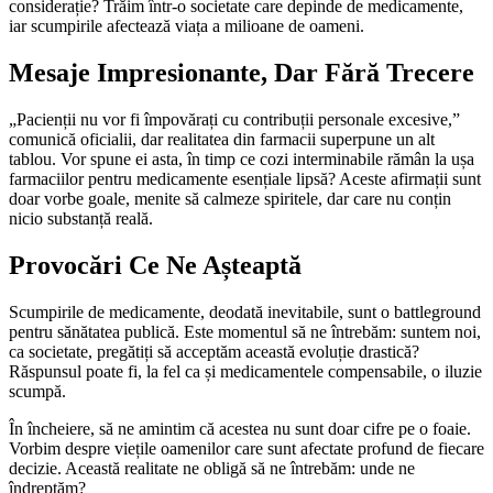
considerație? Trăim într-o societate care depinde de medicamente,
iar scumpirile afectează viața a milioane de oameni.
Mesaje Impresionante, Dar Fără Trecere
„Pacienții nu vor fi împovărați cu contribuții personale excesive,”
comunică oficialii, dar realitatea din farmacii superpune un alt
tablou. Vor spune ei asta, în timp ce cozi interminabile rămân la ușa
farmaciilor pentru medicamente esențiale lipsă? Aceste afirmații sunt
doar vorbe goale, menite să calmeze spiritele, dar care nu conțin
nicio substanță reală.
Provocări Ce Ne Așteaptă
Scumpirile de medicamente, deodată inevitabile, sunt o battleground
pentru sănătatea publică. Este momentul să ne întrebăm: suntem noi,
ca societate, pregătiți să acceptăm această evoluție drastică?
Răspunsul poate fi, la fel ca și medicamentele compensabile, o iluzie
scumpă.
În încheiere, să ne amintim că acestea nu sunt doar cifre pe o foaie.
Vorbim despre viețile oamenilor care sunt afectate profund de fiecare
decizie. Această realitate ne obligă să ne întrebăm: unde ne
îndreptăm?