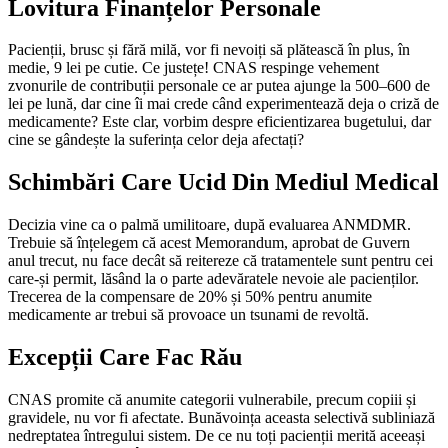
Lovitura Finanțelor Personale
Pacienții, brusc și fără milă, vor fi nevoiți să plătească în plus, în
medie, 9 lei pe cutie. Ce justețe! CNAS respinge vehement
zvonurile de contribuții personale ce ar putea ajunge la 500–600 de
lei pe lună, dar cine îi mai crede când experimentează deja o criză de
medicamente? Este clar, vorbim despre eficientizarea bugetului, dar
cine se gândește la suferința celor deja afectați?
Schimbări Care Ucid Din Mediul Medical
Decizia vine ca o palmă umilitoare, după evaluarea ANMDMR.
Trebuie să înțelegem că acest Memorandum, aprobat de Guvern
anul trecut, nu face decât să reitereze că tratamentele sunt pentru cei
care-și permit, lăsând la o parte adevăratele nevoie ale pacienților.
Trecerea de la compensare de 20% și 50% pentru anumite
medicamente ar trebui să provoace un tsunami de revoltă.
Excepții Care Fac Rău
CNAS promite că anumite categorii vulnerabile, precum copiii și
gravidele, nu vor fi afectate. Bunăvoința aceasta selectivă subliniază
nedreptatea întregului sistem. De ce nu toți pacienții merită aceeași