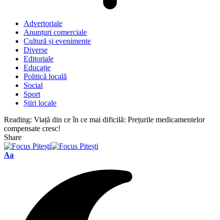
Advertoriale
Anunțuri comerciale
Cultură și evenimente
Diverse
Editoriale
Educație
Politică locală
Social
Sport
Știri locale
Reading:
Viață din ce în ce mai dificilă: Prețurile medicamentelor
compensate cresc!
Share
Font
Aa
Resizer