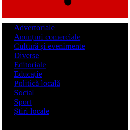
Advertoriale
Anunțuri comerciale
Cultură și evenimente
Diverse
Editoriale
Educație
Politică locală
Social
Sport
Știri locale
Reading:
Record pentru ePitești: peste Digi24 și Biziday
Share