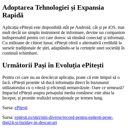
Adoptarea Tehnologiei și Expansia
Rapidă
Aplicația ePitești este disponibilă atât pe Android, cât și pe iOS, mai
mult decât un simplu instrument de informare, devine un companion
indispensabil pentru cei care doresc să rămână conectați și informați.
Cu milioane de cititori lunar, ePitești oferă o alternativă credibilă la
sursele tradiționale de știri, adaptându-se la cerințele unei societăți în
continuă schimbare.
Următorii Pași în Evoluția ePitești
Pentru cei care nu au descărcat aplicația, poate că este timpul să o
facă. ePitești promite să ducă informația direct în buzunarul
utilizatorului cu o viteză și eficiență nemaivăzute. Oare ce urmează?
Impactul ePitești asupra peisajului media românesc este abia la
început, și promite realizări senzaționale pe termen lung.
Sursa:
ePitești
Sursa:
epitesti.ro/stiri/stiri-diverse/record-pentru-epitesti-peste-
digi24-si-biziday-in-descarcari