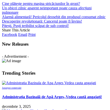
Cine plătește pentru mașina stricăciunilor în gropi?
Un obicei zilnic aparent neimportant poate cauza afecțiuni
pulmonare
Alarmă alimentară! Pericolul deosebit din produsul consumat zilnic
Descoperire revoluționară: Cancerul poate fi învins!
Pitești. Puști teribilist scăpat de sub control!
Share This Article
Facebook
Email
Print
New Releases
- Advertisement -
Trending Stories
Anunțuri comerciale
Administrația Bazinală de Apă Argeș–Vedea caută angajați!
decembrie 3, 2025