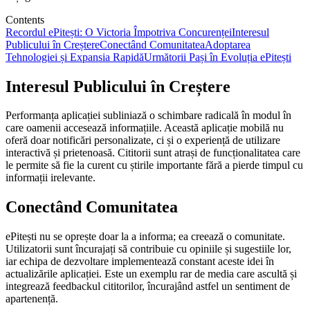
Contents
Recordul ePitești: O Victoria Împotriva Concurenței
Interesul
Publicului în Creștere
Conectând Comunitatea
Adoptarea
Tehnologiei și Expansia Rapidă
Următorii Pași în Evoluția ePitești
Interesul Publicului în Creștere
Performanța aplicației subliniază o schimbare radicală în modul în
care oamenii accesează informațiile. Această aplicație mobilă nu
oferă doar notificări personalizate, ci și o experiență de utilizare
interactivă și prietenoasă. Cititorii sunt atrași de funcționalitatea care
le permite să fie la curent cu știrile importante fără a pierde timpul cu
informații irelevante.
Conectând Comunitatea
ePitești nu se oprește doar la a informa; ea creează o comunitate.
Utilizatorii sunt încurajați să contribuie cu opiniile și sugestiile lor,
iar echipa de dezvoltare implementează constant aceste idei în
actualizările aplicației. Este un exemplu rar de media care ascultă și
integrează feedbackul cititorilor, încurajând astfel un sentiment de
apartenență.