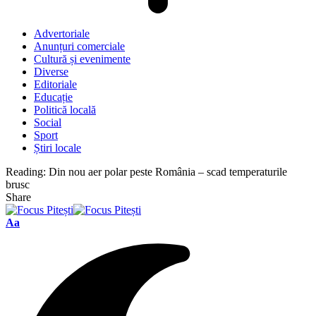
Advertoriale
Anunțuri comerciale
Cultură și evenimente
Diverse
Editoriale
Educație
Politică locală
Social
Sport
Știri locale
Reading:
Din nou aer polar peste România – scad temperaturile
brusc
Share
Font
Aa
Resizer