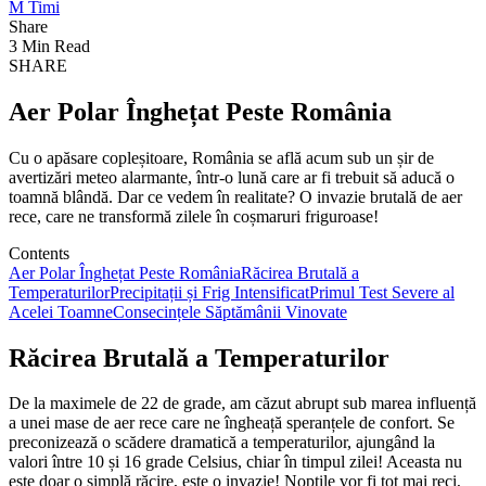
M Timi
Share
3 Min Read
SHARE
Aer Polar Înghețat Peste România
Cu o apăsare copleșitoare, România se află acum sub un șir de
avertizări meteo alarmante, într-o lună care ar fi trebuit să aducă o
toamnă blândă. Dar ce vedem în realitate? O invazie brutală de aer
rece, care ne transformă zilele în coșmaruri friguroase!
Contents
Aer Polar Înghețat Peste România
Răcirea Brutală a
Temperaturilor
Precipitații și Frig Intensificat
Primul Test Severe al
Acelei Toamne
Consecințele Săptămânii Vinovate
Răcirea Brutală a Temperaturilor
De la maximele de 22 de grade, am căzut abrupt sub marea influență
a unei mase de aer rece care ne îngheață speranțele de confort. Se
preconizează o scădere dramatică a temperaturilor, ajungând la
valori între 10 și 16 grade Celsius, chiar în timpul zilei! Aceasta nu
este doar o simplă răcire, este o invazie! Nopțile vor fi tot mai reci,