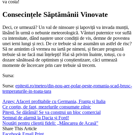
va costa!
Consecințele Săptămânii Vinovate
Deci, ce urmează? Un val de ninsoare și lapoviță va invada munții,
lăsând în urmă o nebunie meteorologică. Vânturi puternice vor suflă
cu intensitate, dând naștere unor condiții de vis, demne de povestea
unei ierni lungi și reci. De ce trebuie să ne asumăm un astfel de risc?
Să ne amintim că vremea nu iartă pe nimeni, și fiecare prognoză
trebuie să ne facă mai înțelepți! Hai să privim înainte, totuși, cu o
dozare sănătoasă de optimism și conștientizare, căci urmează
momente de încercare prin care trebuie să trecem.
Sursa:
Sursa:
epitesti.ro/meteo/din-nou-aer-polar-peste-romania-scad-brusc-
temperaturile-in-toata-tara
Argeș: Afaceri profitabile cu Germania, Franța și Italia
Ce conțin, de fapt, mezelurile consumate zilnic
Pitești. Se dărâmă! Se va construi un bloc comercial
Semnal de alarmă la Dacia și Ford!
Noutăți pentru clienții fideli: „Mâncarea de Acasă”
Share This Article
Facebook
Email
Print