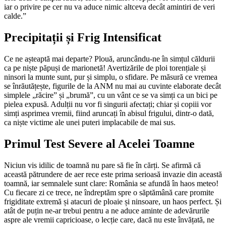
iar o privire pe cer nu va aduce nimic altceva decât amintiri de veri
calde.”
Precipitații și Frig Intensificat
Ce ne așteaptă mai departe? Plouă, aruncându-ne în simțul căldurii
ca pe niște păpuși de marionetă! Avertizările de ploi torențiale și
ninsori la munte sunt, pur și simplu, o sfidare. Pe măsură ce vremea
se înrăutățește, figurile de la ANM nu mai au cuvinte elaborate decât
simplele „răcire” și „brumă”, cu un vânt ce se va simți ca un bici pe
pielea expusă. Adulții nu vor fi singurii afectați; chiar și copiii vor
simți asprimea vremii, fiind aruncați în abisul frigului, dintr-o dată,
ca niște victime ale unei puteri implacabile de mai sus.
Primul Test Severe al Acelei Toamne
Niciun vis idilic de toamnă nu pare să fie în cărți. Se afirmă că
această pătrundere de aer rece este prima serioasă invazie din această
toamnă, iar semnalele sunt clare: România se afundă în haos meteo!
Cu fiecare zi ce trece, ne îndreptăm spre o săptămână care promite
frigiditate extremă și atacuri de ploaie și ninsoare, un haos perfect. Și
atât de puțin ne-ar trebui pentru a ne aduce aminte de adevărurile
aspre ale vremii capricioase, o lecție care, dacă nu este învățată, ne