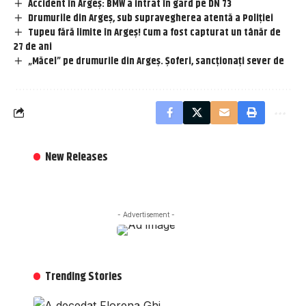
Accident în Argeș: BMW a intrat în gard pe DN 73
Drumurile din Argeș, sub supravegherea atentă a Poliției
Tupeu fără limite în Argeș! Cum a fost capturat un tânăr de
27 de ani
„Măcel” pe drumurile din Argeș. Șoferi, sancționați sever de
New Releases
- Advertisement -
Trending Stories