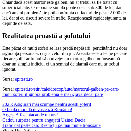
Chiar dacă acest martor este galben, nu ar trebui să fie tratat cu
superficialitate. O reparație simplă poate costa sub 300 de lei, dar
dacă amâni problemă, te poți confrunta cu facturi de peste 2.000 de
lei, dar și cu riscuri severe în trafic. Reacționează rapid; siguranța ta
depinde de asta.
Realitatea proastă a șofatului
Este păcat că mulți șoferi se lasă pradă nepăsării, periclitând nu doar
siguranța personală, ci și a celor din jur. Aceasta este o lecție pe care
fiecare șofer ar trebui să o învețe: un martor galben nu înseamnă
doar un simplu indiciu, ci un semnal de alarmă care nu ar trebui
ignorat.
Sursa:
epitesti.ro
Sursa:
epitesti.ro/stiri/caleidoscop/auto/martorul-galben-pe-care-
multi-soferi-il-ignora-problema-e-mai-grava-decat-pare
2025: Asigurări mai scumpe pentru acești șoferi!
O boală mortală devastează România!
Argeș. A fost atacat de un urs!
Cadou surpriză pentru angajații Uzinei Dacia
Trafic dat peste cap: Restricții pe mai multe tronsoane
Share This Article