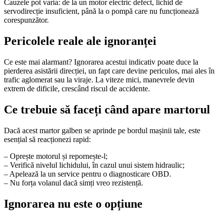
Cauzele pot varia: de la un motor electric defect, lichid de
servodirecție insuficient, până la o pompă care nu funcționează
corespunzător.
Pericolele reale ale ignoranței
Ce este mai alarmant? Ignorarea acestui indicativ poate duce la
pierderea asistării direcției, un fapt care devine periculos, mai ales în
trafic aglomerat sau la viraje. La viteze mici, manevrele devin
extrem de dificile, crescând riscul de accidente.
Ce trebuie să faceți când apare martorul
Dacă acest martor galben se aprinde pe bordul mașinii tale, este
esențial să reacționezi rapid:
– Oprește motorul și repornește-l;
– Verifică nivelul lichidului, în cazul unui sistem hidraulic;
– Apelează la un service pentru o diagnosticare OBD.
– Nu forța volanul dacă simți vreo rezistență.
Ignorarea nu este o opțiune