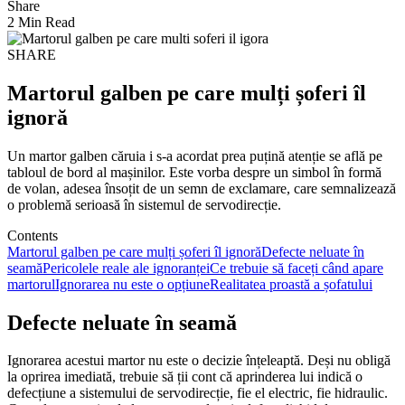
Share
2 Min Read
SHARE
Martorul galben pe care mulți șoferi îl
ignoră
Un martor galben căruia i s-a acordat prea puțină atenție se află pe
tabloul de bord al mașinilor. Este vorba despre un simbol în formă
de volan, adesea însoțit de un semn de exclamare, care semnalizează
o problemă serioasă în sistemul de servodirecție.
Contents
Martorul galben pe care mulți șoferi îl ignoră
Defecte neluate în
seamă
Pericolele reale ale ignoranței
Ce trebuie să faceți când apare
martorul
Ignorarea nu este o opțiune
Realitatea proastă a șofatului
Defecte neluate în seamă
Ignorarea acestui martor nu este o decizie înțeleaptă. Deși nu obligă
la oprirea imediată, trebuie să ții cont că aprinderea lui indică o
defecțiune a sistemului de servodirecție, fie el electric, fie hidraulic.