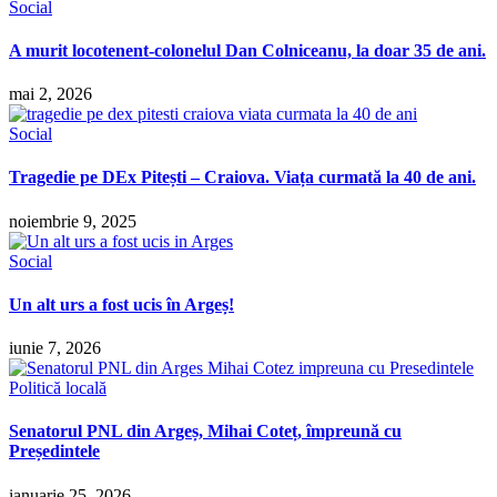
Social
A murit locotenent-colonelul Dan Colniceanu, la doar 35 de ani.
mai 2, 2026
Social
Tragedie pe DEx Pitești – Craiova. Viața curmată la 40 de ani.
noiembrie 9, 2025
Social
Un alt urs a fost ucis în Argeș!
iunie 7, 2026
Politică locală
Senatorul PNL din Argeș, Mihai Coteț, împreună cu
Președintele
ianuarie 25, 2026