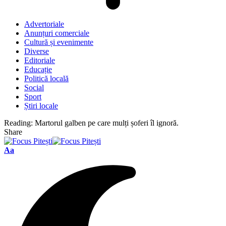
Advertoriale
Anunțuri comerciale
Cultură și evenimente
Diverse
Editoriale
Educație
Politică locală
Social
Sport
Știri locale
Reading:
Martorul galben pe care mulți șoferi îl ignoră.
Share
Font
Aa
Resizer