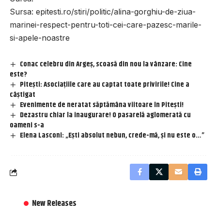
Sursa:
epitesti.ro/stiri/politic/alina-gorghiu-de-ziua-
marinei-respect-pentru-toti-cei-care-pazesc-marile-
si-apele-noastre
Conac celebru din Argeș, scoasă din nou la vânzare: Cine
este?
Pitești: Asociațiile care au captat toate privirile! Cine a
câștigat
Evenimente de neratat săptămâna viitoare în Pitești!
Dezastru chiar la inaugurare! O pasarelă aglomerată cu
oameni s-a
Elena Lasconi: „Ești absolut nebun, crede-mă, și nu este o…”
New Releases