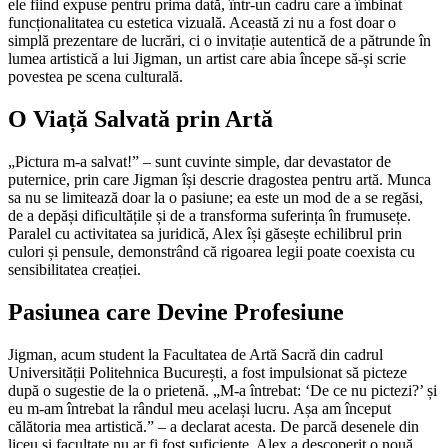
ele fiind expuse pentru prima dată, într-un cadru care a îmbinat
funcționalitatea cu estetica vizuală. Această zi nu a fost doar o
simplă prezentare de lucrări, ci o invitație autentică de a pătrunde în
lumea artistică a lui Jigman, un artist care abia începe să-și scrie
povestea pe scena culturală.
O Viață Salvată prin Artă
„Pictura m-a salvat!” – sunt cuvinte simple, dar devastator de
puternice, prin care Jigman își descrie dragostea pentru artă. Munca
sa nu se limitează doar la o pasiune; ea este un mod de a se regăsi,
de a depăși dificultățile și de a transforma suferința în frumusețe.
Paralel cu activitatea sa juridică, Alex își găsește echilibrul prin
culori și pensule, demonstrând că rigoarea legii poate coexista cu
sensibilitatea creației.
Pasiunea care Devine Profesiune
Jigman, acum student la Facultatea de Artă Sacră din cadrul
Universității Politehnica București, a fost impulsionat să picteze
după o sugestie de la o prietenă. „M-a întrebat: ‘De ce nu pictezi?’ și
eu m-am întrebat la rândul meu același lucru. Așa am început
călătoria mea artistică.” – a declarat acesta. De parcă desenele din
liceu și facultate nu ar fi fost suficiente, Alex a descoperit o nouă