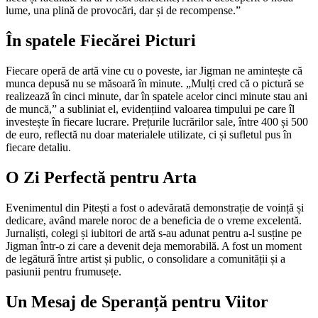
lume, una plină de provocări, dar și de recompense.”
În spatele Fiecărei Picturi
Fiecare operă de artă vine cu o poveste, iar Jigman ne amintește că
munca depusă nu se măsoară în minute. „Mulți cred că o pictură se
realizează în cinci minute, dar în spatele acelor cinci minute stau ani
de muncă,” a subliniat el, evidențiind valoarea timpului pe care îl
investește în fiecare lucrare. Prețurile lucrărilor sale, între 400 și 500
de euro, reflectă nu doar materialele utilizate, ci și sufletul pus în
fiecare detaliu.
O Zi Perfectă pentru Arta
Evenimentul din Pitești a fost o adevărată demonstrație de voință și
dedicare, având marele noroc de a beneficia de o vreme excelentă.
Jurnaliști, colegi și iubitori de artă s-au adunat pentru a-l susține pe
Jigman într-o zi care a devenit deja memorabilă. A fost un moment
de legătură între artist și public, o consolidare a comunității și a
pasiunii pentru frumusețe.
Un Mesaj de Speranță pentru Viitor