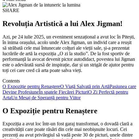
SHARE
Revoluția Artistică a lui Alex Jigman!
Azi, pe 24 iulie 2025, un eveniment senzațional a avut loc în Pitești,
în inima orașului, acolo unde Alex Jigman, un individ care a reușit
să străbată cele mai întunecate colțuri ale vieții sale, și-a prezentat
lucrările de artă la expoziția „O zi la studio”. De la fost sportiv de
performanță la avocat devenit pictor autodidact, povestea lui Jigman
este o adevărată sursă de inspirație, dar și un strigăt de ajutor pentru
toți cei care cred că arta poate salva vieți.
Contents
O Expoziție pentru Renaștere
O Viață Salvată prin Artă
Pasiunea care
Devine Profesiune
În spatele Fiecărei Picturi
O Zi Perfectă pentru
Arta
Un Mesaj de Speranță pentru Viitor
O Expoziție pentru Renaștere
Expoziția a avut loc într-un fost garaj transformat, o dovadă clară a
creativității care poate răsări din cele mai neobișnuite locuri. Cei
prezenți au avut privilegiul să vadă peste 30 de picturi, unele dintre