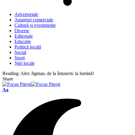
Advertoriale
Anunțuri comerciale
Cultură și evenimente
Diverse
Editoriale
Educație
Politică locală
Social
Sport
Știri locale
Reading:
Alex Jigman, de la întuneric la lumină!
Share
Font
Aa
Resizer