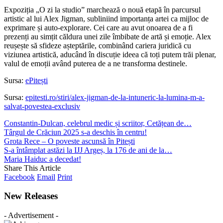
Expoziția „O zi la studio” marchează o nouă etapă în parcursul
artistic al lui Alex Jigman, subliniind importanța artei ca mijloc de
exprimare și auto-explorare. Cei care au avut onoarea de a fi
prezenți au simțit căldura unei zile îmbibate de artă și emoție. Alex
reușește să sfideze așteptările, combinând cariera juridică cu
viziunea artistică, aducând în discuție ideea că toți putem trăi plenar,
valul de emoții având puterea de a ne transforma destinele.
Sursa:
ePitești
Sursa:
epitesti.ro/stiri/alex-jigman-de-la-intuneric-la-lumina-m-a-
salvat-povestea-exclusiv
Constantin-Dulcan, celebrul medic și scriitor, Cetățean de…
Târgul de Crăciun 2025 s-a deschis în centru!
Grota Rece – O poveste ascunsă în Pitești
S-a întâmplat astăzi la IJJ Argeș, la 176 de ani de la…
Maria Haiduc a decedat!
Share This Article
Facebook
Email
Print
New Releases
- Advertisement -