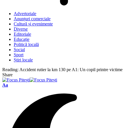
Advertoriale
Anunțuri comerciale
Cultură și evenimente
Diverse
Editoriale
Educație
Politică locală
Social
Sport
Știri locale
Reading:
Accident rutier la km 130 pe A1: Un copil printre victime
Share
Font
Aa
Resizer