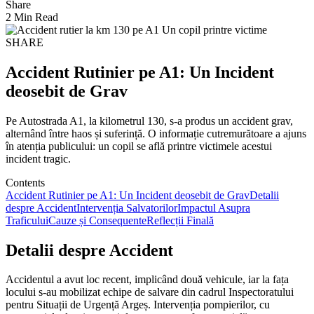
Share
2 Min Read
SHARE
Accident Rutinier pe A1: Un Incident
deosebit de Grav
Pe Autostrada A1, la kilometrul 130, s-a produs un accident grav,
alternând între haos și suferință. O informație cutremurătoare a ajuns
în atenția publicului: un copil se află printre victimele acestui
incident tragic.
Contents
Accident Rutinier pe A1: Un Incident deosebit de Grav
Detalii
despre Accident
Intervenția Salvatorilor
Impactul Asupra
Traficului
Cauze și Consequente
Reflecții Finală
Detalii despre Accident
Accidentul a avut loc recent, implicând două vehicule, iar la fața
locului s-au mobilizat echipe de salvare din cadrul Inspectoratului
pentru Situații de Urgență Argeș. Intervenția pompierilor, cu