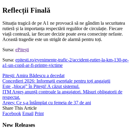
Reflecții Finală
Situația tragică de pe A1 ne provoacă să ne gândim la securitatea
rutieră și la importanța respectării regulilor de circulație. Fiecare
viață contează, iar fiecare decizie poate avea consecințe nefaste.
Această tragedie este un strigăt de alarmă pentru toți.
Sursa:
ePitești
Sursa:
epitesti.ro/evenimente-trafic-2/accident-rutier-la-km-130-pe-
a1-un-copil-ar-fi-printre-victime
Pitești: Amira Bădescu a decedat
Concedieri 2026: Informații esențiale pentru toți angajații
Este „blocaj” în Pitești! A căzut sistemul.
ITM Argeș anunță controale la angajatori. Măsuri obligatorii de
respectat.
Argeș: Ce s-a întâmplat cu femeia de 37 de ani
Share This Article
Facebook
Email
Print
New Releases