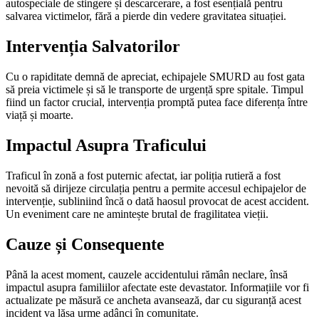
autospeciale de stingere și descarcerare, a fost esențială pentru
salvarea victimelor, fără a pierde din vedere gravitatea situației.
Intervenția Salvatorilor
Cu o rapiditate demnă de apreciat, echipajele SMURD au fost gata
să preia victimele și să le transporte de urgență spre spitale. Timpul
fiind un factor crucial, intervenția promptă putea face diferența între
viață și moarte.
Impactul Asupra Traficului
Traficul în zonă a fost puternic afectat, iar poliția rutieră a fost
nevoită să dirijeze circulația pentru a permite accesul echipajelor de
intervenție, subliniind încă o dată haosul provocat de acest accident.
Un eveniment care ne amintește brutal de fragilitatea vieții.
Cauze și Consequente
Până la acest moment, cauzele accidentului rămân neclare, însă
impactul asupra familiilor afectate este devastator. Informațiile vor fi
actualizate pe măsură ce ancheta avansează, dar cu siguranță acest
incident va lăsa urme adânci în comunitate.