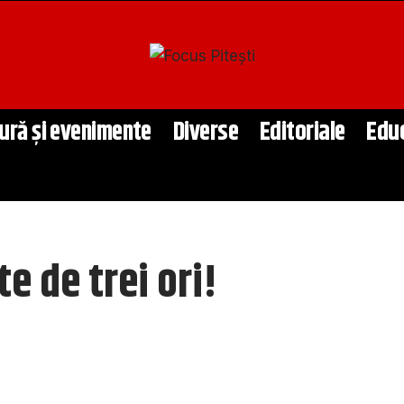
ură și evenimente
Diverse
Editoriale
Edu
e de trei ori!