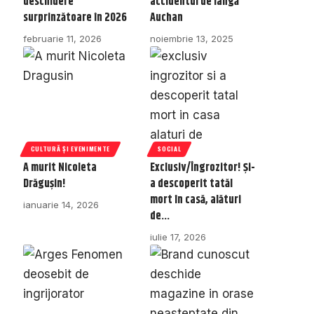
deschidere
accidentul de lângă
surprinzătoare în 2026
Auchan
februarie 11, 2026
noiembrie 13, 2025
CULTURĂ ȘI EVENIMENTE
SOCIAL
A murit Nicoleta
Exclusiv/Îngrozitor! Și-
Drăgușin!
a descoperit tatăl
mort în casă, alături
ianuarie 14, 2026
de…
iulie 17, 2026