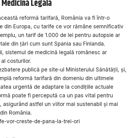
e Medicină Legală
această reformă tarifară, România va fi într-o
le din Europa, cu tarife ce vor rămâne semnificativ
plu, un tarif de 1.000 de lei pentru autopsie ar
tale din țări cum sunt Spania sau Finlanda.
ii, sistemul de medicină legală românesc ar
l costurilor.
ezbatere publică pe site-ul Ministerului Sănătății, și,
mplă reformă tarifară din domeniu din ultimele
tatea urgentă de adaptare la condițiile actuale
rmă poate fi percepută ca un pas vital pentru
, asigurând astfel un viitor mai sustenabil și mai
 din România.
rife-vor-creste-de-pana-la-trei-ori