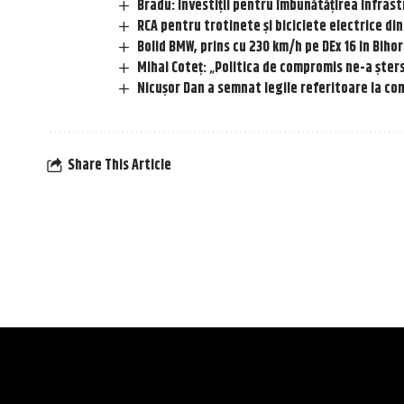
Bradu: Investiții pentru îmbunătățirea infrast
RCA pentru trotinete și biciclete electrice d
Bolid BMW, prins cu 230 km/h pe DEx 16 în Bihor
Mihai Coteț: „Politica de compromis ne-a șter
Nicușor Dan a semnat legile referitoare la com
Share This Article