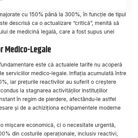
i majorate cu 150% până la 300%, în funcție de tipul
ste descrisă ca o actualizare “critică”, menită să
ului de medicină legală, care a fost supus unei
lor Medico-Legale
fundamentare este că actualele tarife nu acoperă
le serviciilor medico-legale. Inflația acumulată între
, iar prețurile reactivilor au suferit o creștere
ndus la stagnarea activităților instituțiilor
tant în regim de pierdere, afectându-le astfel
esare și de a achiziționa echipamentele moderne
 o mișcare economică, ci o necesitate urgentă,
0% din costurile operaționale, inclusiv reactivi,