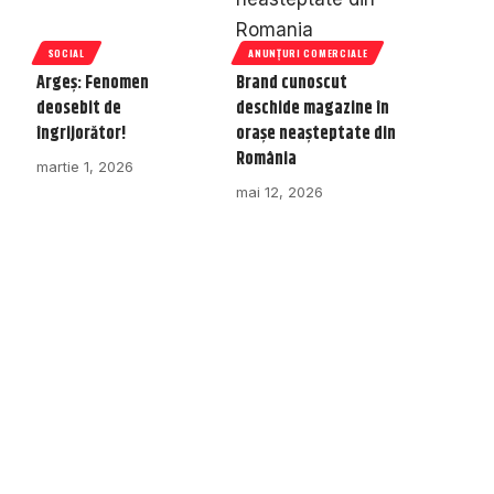
SOCIAL
ANUNȚURI COMERCIALE
Argeș: Fenomen
Brand cunoscut
deosebit de
deschide magazine în
îngrijorător!
orașe neașteptate din
România
martie 1, 2026
mai 12, 2026