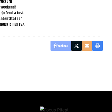
ructurii
in weekend!
. Șoferul a fost
s identitatea”
bustibili și TVA
Facebook