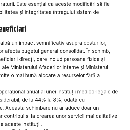
raturii. Este esențial ca aceste modificări să fie
itatea și integritatea întregului sistem de
neficiari
aibă un impact semnificativ asupra costurilor,
or afecta bugetul general consolidat. În schimb,
eficiarii direcți, care includ persoane fizice și
i ale Ministerului Afacerilor Interne și Ministerul
mite o mai bună alocare a resurselor fără a
operațional anual al unei instituții medico-legale de
iderabil, de la 44% la 8%, odată cu
te. Aceasta schimbare nu ar aduce doar un
r contribui și la crearea unor servicii mai calitative
e aceste instituții.