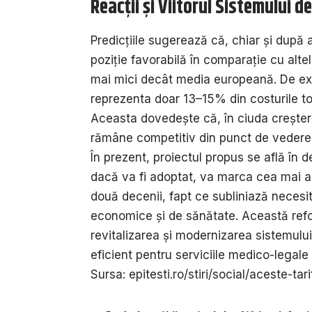
Reacții și Viitorul Sistemului d
Predicțiile sugerează că, chiar și după 
poziție favorabilă în comparație cu alte
mai mici decât media europeană. De exem
reprezenta doar 13–15% din costurile to
Aceasta dovedește că, în ciuda creșter
rămâne competitiv din punct de vedere a
În prezent, proiectul propus se află în d
dacă va fi adoptat, va marca cea mai a
două decenii, fapt ce subliniază necesi
economice și de sănătate. Această refo
revitalizarea și modernizarea sistemului
eficient pentru serviciile medico-legale
Sursa:
epitesti.ro/stiri/social/aceste-ta