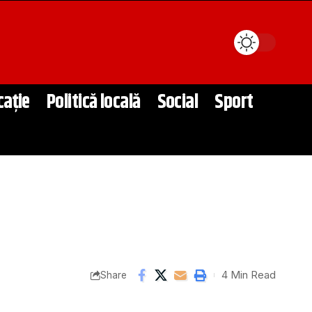
cație
Politică locală
Social
Sport
4 Min Read
Share