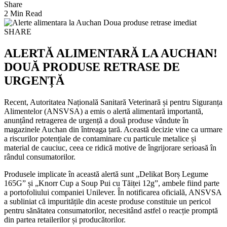
Share
2 Min Read
SHARE
ALERTĂ ALIMENTARĂ LA AUCHAN!
DOUĂ PRODUSE RETRASE DE
URGENȚĂ
Recent, Autoritatea Națională Sanitară Veterinară și pentru Siguranța
Alimentelor (ANSVSA) a emis o alertă alimentară importantă,
anunțând retragerea de urgență a două produse vândute în
magazinele Auchan din întreaga țară. Această decizie vine ca urmare
a riscurilor potențiale de contaminare cu particule metalice și
material de cauciuc, ceea ce ridică motive de îngrijorare serioasă în
rândul consumatorilor.
Produsele implicate în această alertă sunt „Delikat Borș Legume
165G” și „Knorr Cup a Soup Pui cu Tăiței 12g”, ambele fiind parte
a portofoliului companiei Unilever. În notificarea oficială, ANSVSA
a subliniat că impuritățile din aceste produse constituie un pericol
pentru sănătatea consumatorilor, necesitând astfel o reacție promptă
din partea retailerilor și producătorilor.