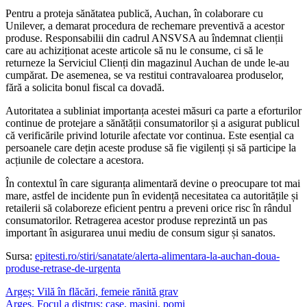
Pentru a proteja sănătatea publică, Auchan, în colaborare cu
Unilever, a demarat procedura de rechemare preventivă a acestor
produse. Responsabilii din cadrul ANSVSA au îndemnat clienții
care au achiziționat aceste articole să nu le consume, ci să le
returneze la Serviciul Clienți din magazinul Auchan de unde le-au
cumpărat. De asemenea, se va restitui contravaloarea produselor,
fără a solicita bonul fiscal ca dovadă.
Autoritatea a subliniat importanța acestei măsuri ca parte a eforturilor
continue de protejare a sănătății consumatorilor și a asigurat publicul
că verificările privind loturile afectate vor continua. Este esențial ca
persoanele care dețin aceste produse să fie vigilenți și să participe la
acțiunile de colectare a acestora.
În contextul în care siguranța alimentară devine o preocupare tot mai
mare, astfel de incidente pun în evidență necesitatea ca autoritățile și
retailerii să colaboreze eficient pentru a preveni orice risc în rândul
consumatorilor. Retragerea acestor produse reprezintă un pas
important în asigurarea unui mediu de consum sigur și sanatos.
Sursa:
epitesti.ro/stiri/sanatate/alerta-alimentara-la-auchan-doua-
produse-retrase-de-urgenta
Argeș: Vilă în flăcări, femeie rănită grav
Argeș. Focul a distrus: case, mașini, pomi