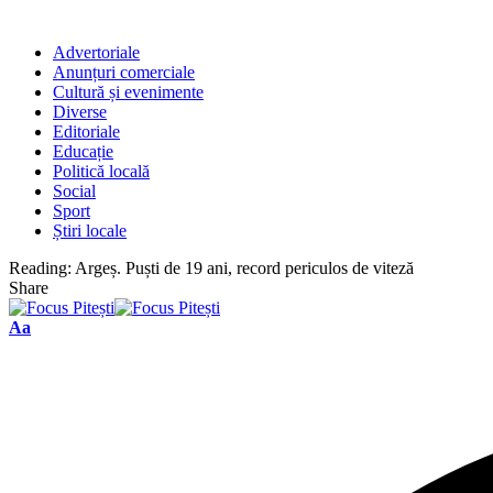
Advertoriale
Anunțuri comerciale
Cultură și evenimente
Diverse
Editoriale
Educație
Politică locală
Social
Sport
Știri locale
Reading:
Argeș. Puști de 19 ani, record periculos de viteză
Share
Font
Aa
Resizer