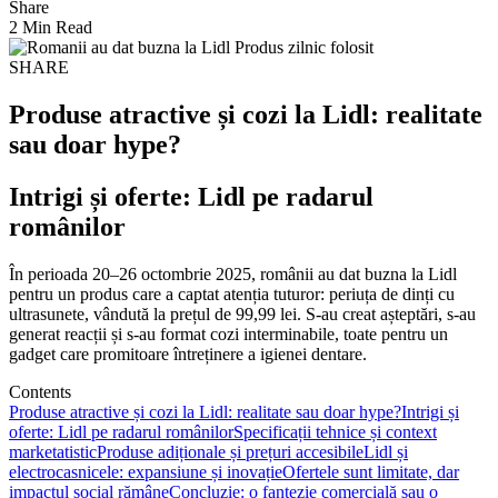
Share
2 Min Read
SHARE
Produse atractive și cozi la Lidl: realitate
sau doar hype?
Intrigi și oferte: Lidl pe radarul
românilor
În perioada 20–26 octombrie 2025, românii au dat buzna la Lidl
pentru un produs care a captat atenția tuturor: periuța de dinți cu
ultrasunete, vândută la prețul de 99,99 lei. S-au creat așteptări, s-au
generat reacții și s-au format cozi interminabile, toate pentru un
gadget care promitoare întreținere a igienei dentare.
Contents
Produse atractive și cozi la Lidl: realitate sau doar hype?
Intrigi și
oferte: Lidl pe radarul românilor
Specificații tehnice și context
marketatistic
Produse adiționale și prețuri accesibile
Lidl și
electrocasnicele: expansiune și inovație
Ofertele sunt limitate, dar
impactul social rămâne
Concluzie: o fantezie comercială sau o