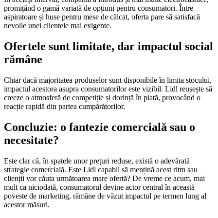
promițând o gamă variată de opțiuni pentru consumatori. Între
aspiratoare și huse pentru mese de călcat, oferta pare să satisfacă
nevoile unei clientele mai exigente.
Ofertele sunt limitate, dar impactul social
rămâne
Chiar dacă majoritatea produselor sunt disponibile în limita stocului,
impactul acestora asupra consumatorilor este vizibil. Lidl reușește să
creeze o atmosferă de competiție și dorință în piață, provocând o
reacție rapidă din partea cumpărătorilor.
Concluzie: o fantezie comercială sau o
necesitate?
Este clar că, în spatele unor prețuri reduse, există o adevărată
strategie comercială. Este Lidl capabil să mențină acest ritm sau
clienții vor căuta următoarea mare ofertă? De vreme ce acum, mai
mult ca niciodată, consumatorul devine actor central în această
poveste de marketing, rămâne de văzut impactul pe termen lung al
acestor măsuri.