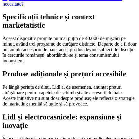
necesitate?
Specificații tehnice și context
marketatistic
Aceast dispozitiv promite nu mai puțin de 40.000 de mișcări pe
minut, având trei programe de curățare distincte. Departe de a fi doar
un simplu accesoriu de baie, acest produs devine subiect de discuție
în cercurile românești, abordându-se și tema consumismului
inconștient.
Produse adiționale și prețuri accesibile
Pe lângă periuța de dinți, Lidl a, de asemenea, anunțat prețuri
atrăgătoare pentru capetele de schimb și alte accesorii de baie.
Aceste inițiative nu sunt doar despre produse; ele reflectă o strategie
de marketing menită să agite și să provoace.
Lidl și electrocasnicele: expansiune și
inovație
În același interval, compania a introdus și mai multe electrocasnice,