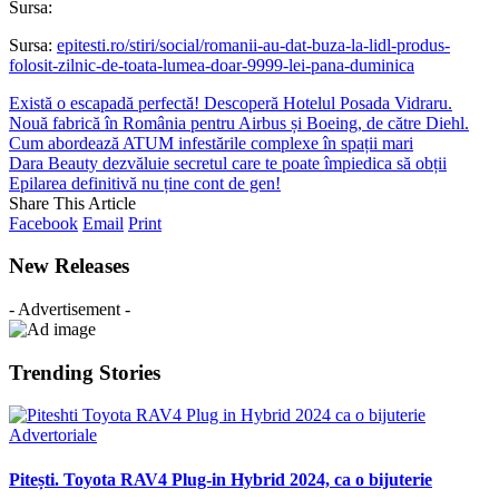
Sursa:
Sursa:
epitesti.ro/stiri/social/romanii-au-dat-buza-la-lidl-produs-
folosit-zilnic-de-toata-lumea-doar-9999-lei-pana-duminica
Există o escapadă perfectă! Descoperă Hotelul Posada Vidraru.
Nouă fabrică în România pentru Airbus și Boeing, de către Diehl.
Cum abordează ATUM infestările complexe în spații mari
Dara Beauty dezvăluie secretul care te poate împiedica să obții
Epilarea definitivă nu ține cont de gen!
Share This Article
Facebook
Email
Print
New Releases
- Advertisement -
Trending Stories
Advertoriale
Pitești. Toyota RAV4 Plug-in Hybrid 2024, ca o bijuterie