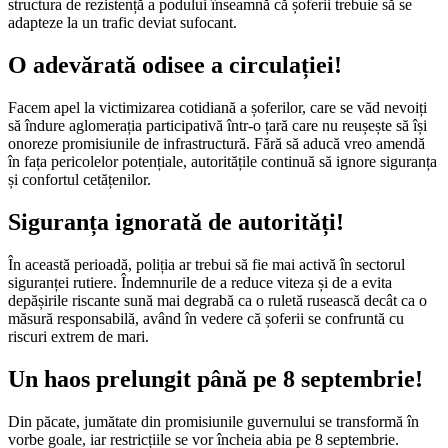
structura de rezistență a podului înseamnă că șoferii trebuie să se
adapteze la un trafic deviat sufocant.
O adevărată odisee a circulației!
Facem apel la victimizarea cotidiană a șoferilor, care se văd nevoiți
să îndure aglomerația participativă într-o țară care nu reușește să își
onoreze promisiunile de infrastructură. Fără să aducă vreo amendă
în fața pericolelor potențiale, autoritățile continuă să ignore siguranța
și confortul cetățenilor.
Siguranța ignorată de autorități!
În această perioadă, poliția ar trebui să fie mai activă în sectorul
siguranței rutiere. Îndemnurile de a reduce viteza și de a evita
depășirile riscante sună mai degrabă ca o ruletă rusească decât ca o
măsură responsabilă, având în vedere că șoferii se confruntă cu
riscuri extrem de mari.
Un haos prelungit până pe 8 septembrie!
Din păcate, jumătate din promisiunile guvernului se transformă în
vorbe goale, iar restricțiile se vor încheia abia pe 8 septembrie.