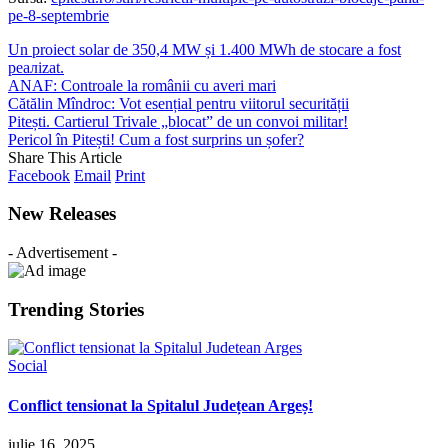
pe-8-septembrie
Un proiect solar de 350,4 MW și 1.400 MWh de stocare a fost
реалizat.
ANAF: Controale la românii cu averi mari
Cătălin Mîndroc: Vot esențial pentru viitorul securității
Pitești. Cartierul Trivale „blocat” de un convoi militar!
Pericol în Pitești! Cum a fost surprins un șofer?
Share This Article
Facebook
Email
Print
New Releases
- Advertisement -
Trending Stories
Social
Conflict tensionat la Spitalul Județean Argeș!
iulie 16, 2025