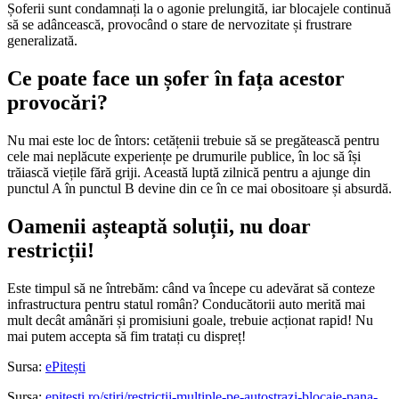
Șoferii sunt condamnați la o agonie prelungită, iar blocajele continuă
să se adâncească, provocând o stare de nervozitate și frustrare
generalizată.
Ce poate face un șofer în fața acestor
provocări?
Nu mai este loc de întors: cetățenii trebuie să se pregătească pentru
cele mai neplăcute experiențe pe drumurile publice, în loc să își
trăiască viețile fără griji. Această luptă zilnică pentru a ajunge din
punctul A în punctul B devine din ce în ce mai obositoare și absurdă.
Oamenii așteaptă soluții, nu doar
restricții!
Este timpul să ne întrebăm: când va începe cu adevărat să conteze
infrastructura pentru statul român? Conducătorii auto merită mai
mult decât amânări și promisiuni goale, trebuie acționat rapid! Nu
mai putem accepta să fim tratați cu dispreț!
Sursa:
ePitești
Sursa:
epitesti.ro/stiri/restrictii-multiple-pe-autostrazi-blocaje-pana-