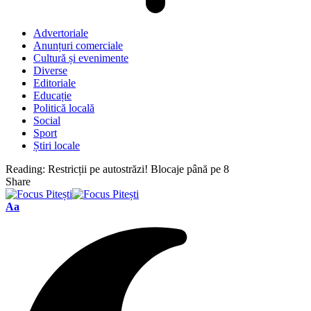
Advertoriale
Anunțuri comerciale
Cultură și evenimente
Diverse
Editoriale
Educație
Politică locală
Social
Sport
Știri locale
Reading:
Restricții pe autostrăzi! Blocaje până pe 8
Share
Font
Aa
Resizer