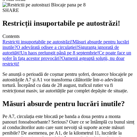
SHARE
Restricții insuportabile pe autostrăzi!
Contents
Restricții insuportabile pe autostrăzi!
Măsuri absurde pentru lucrări
inutile?
O adevărată odisee a circulației!
Siguranța ignorată de
autorități!
Un haos prelungit până pe 8 septembrie!
Ce poate face un
șofer în fața acestor provocări?
Oamenii așteaptă soluții, nu doar
restricții!
Se anunță o perioadă de coșmar pentru șoferi, deoarece blocajele pe
autostrăzile A7 și A1 vor transforma călătoriile într-o adevărată
tortură. Începând cu data de 28 august, traficul rutier va fi
restricționat masiv, iar autoritățile par complet depășite de situație.
Măsuri absurde pentru lucrări inutile?
Pe A7, circulația este blocată pe banda a doua pentru a monta
panouri fonoabsorbante? Serious? Oare ce se întâmplă cu bunul simț
al conducătorilor auto care sunt nevoiți să suporte aceste măsuri
penibile? De asemenea, pe A1, de la kilometrul 11, lucrările la