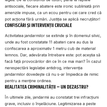
antisociale, fiecare abatere este ironic subliniată prin
amenzile impuse, ca un ecou pentru cei care cred că
pot acționa fără urmări. Justiția se aplică necruțător!
CONFISCĂRI ȘI INTERVENȚII CRUCIALE
Activitatea jandarmilor se extinde și în domeniul silvic,
unde au fost constatate 11 abateri care au dus la
confiscarea a aproximativ 1 metru cub de material
lemnos. Dar, adevărata întrebare este: pot aceștia să
facă față provocărilor din ce în ce mai mari? În cazul
nerespectării legislației antidrog, intervenția
jandarmilor dovedește că nu s-ar împiedica de nimic
pentru a menține ordinea.
REALITATEA CRIMINALITĂȚII – UN DEZASTRU?
În ultimele zile, jandarmii au constatat trei infracțiuni
grave, inclusiv o înșelăciune. Legitimizarea a peste