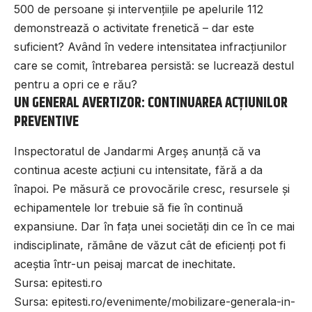
500 de persoane și intervențiile pe apelurile 112
demonstrează o activitate frenetică – dar este
suficient? Având în vedere intensitatea infracțiunilor
care se comit, întrebarea persistă: se lucrează destul
pentru a opri ce e rău?
UN GENERAL AVERTIZOR: CONTINUAREA ACȚIUNILOR
PREVENTIVE
Inspectoratul de Jandarmi Argeș anunță că va
continua aceste acțiuni cu intensitate, fără a da
înapoi. Pe măsură ce provocările cresc, resursele și
echipamentele lor trebuie să fie în continuă
expansiune. Dar în fața unei societăți din ce în ce mai
indisciplinate, rămâne de văzut cât de eficienți pot fi
aceștia într-un peisaj marcat de inechitate.
Sursa:
epitesti.ro
Sursa:
epitesti.ro/evenimente/mobilizare-generala-in-