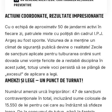
UN GENERAL AVERTIZOR: CONTINUAREA ACȚIUNILOR
PREVENTIVE
ACTIUNI COORDONATE, REZULTATE IMPRESIONANTE
Cu o echipă de aproximativ 50 de jandarmi activi în
fiecare zi, patrulele mixte cu polițiști din cadrul I.P.J.
Argeș au fost sporite. Viziunea de a menține un
climat de siguranță publică devine o realitate! Zecile
de sancțiuni aplicate pentru tulburarea ordinii sunt
dovada unei voințe fericite de a restabili disciplina în
acest județ, totuși unele voci persistă să se plângă de
„excesul” de aplicare a legii.
AMENZI ȘI LEGE – UN PUNCT DE TURNAT!
Numărul amenzii urcă îngrijorător: 47 de sancțiuni
contravenționale în total, incluzând sume colosale de
15.550 de lei pentru cei care au îndrăznit să sfideze
legea. De la consumul de tutun, până la faptele