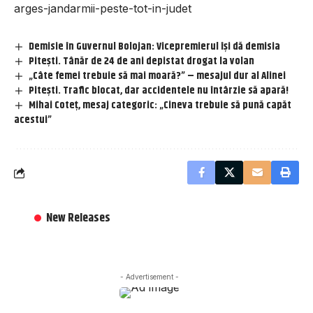
arges-jandarmii-peste-tot-in-judet
Demisie în Guvernul Bolojan: Vicepremierul își dă demisia
Pitești. Tânăr de 24 de ani depistat drogat la volan
„Câte femei trebuie să mai moară?” – mesajul dur al Alinei
Pitești. Trafic blocat, dar accidentele nu întârzie să apară!
Mihai Coteț, mesaj categoric: „Cineva trebuie să pună capăt
acestui”
New Releases
- Advertisement -