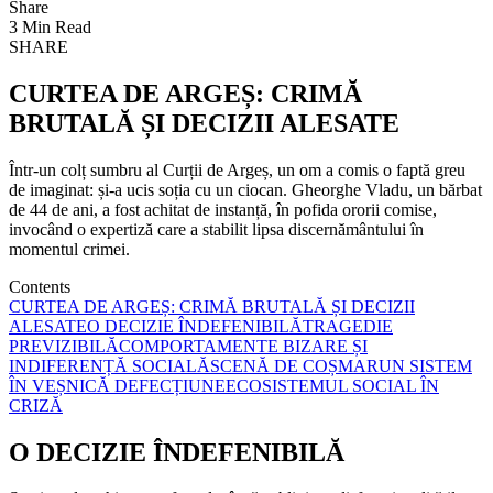
Share
3 Min Read
SHARE
CURTEA DE ARGEȘ: CRIMĂ
BRUTALĂ ȘI DECIZII ALESATE
Într-un colț sumbru al Curții de Argeș, un om a comis o faptă greu
de imaginat: și-a ucis soția cu un ciocan. Gheorghe Vladu, un bărbat
de 44 de ani, a fost achitat de instanță, în pofida ororii comise,
invocând o expertiză care a stabilit lipsa discernământului în
momentul crimei.
Contents
CURTEA DE ARGEȘ: CRIMĂ BRUTALĂ ȘI DECIZII
ALESATE
O DECIZIE ÎNDEFENIBILĂ
TRAGEDIE
PREVIZIBILĂ
COMPORTAMENTE BIZARE ȘI
INDIFERENȚĂ SOCIALĂ
SCENĂ DE COȘMAR
UN SISTEM
ÎN VEȘNICĂ DEFECȚIUNE
ECOSISTEMUL SOCIAL ÎN
CRIZĂ
O DECIZIE ÎNDEFENIBILĂ