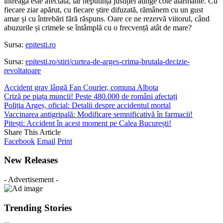
întreagă este afectată, iar neputința justiției atinge cote alarmante. Cu
fiecare ziar apărut, cu fiecare știre difuzată, rămânem cu un gust
amar și cu întrebări fără răspuns. Oare ce ne rezervă viitorul, când
abuzurile și crimele se întâmplă cu o frecvență atât de mare?
Sursa:
epitesti.ro
Sursa:
epitesti.ro/stiri/curtea-de-arges-crima-brutala-decizie-
revoltatoare
Accident grav lângă Fan Courier, comuna Albota
Criză pe piața muncii! Peste 480.000 de români afectați
Poliția Argeș, oficial: Detalii despre accidentul mortal
Vaccinarea antigripală: Modificare semnificativă în farmacii!
Pitești: Accident în acest moment pe Calea București!
Share This Article
Facebook
Email
Print
New Releases
- Advertisement -
Trending Stories