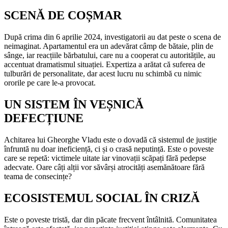
SCENĂ DE COȘMAR
După crima din 6 aprilie 2024, investigatorii au dat peste o scena de
neimaginat. Apartamentul era un adevărat câmp de bătaie, plin de
sânge, iar reacțiile bărbatului, care nu a cooperat cu autoritățile, au
accentuat dramatismul situației. Expertiza a arătat că suferea de
tulburări de personalitate, dar acest lucru nu schimbă cu nimic
ororile pe care le-a provocat.
UN SISTEM ÎN VEȘNICĂ
DEFECȚIUNE
Achitarea lui Gheorghe Vladu este o dovadă că sistemul de justiție
înfruntă nu doar ineficiență, ci și o crasă neputință. Este o poveste
care se repetă: victimele uitate iar vinovații scăpați fără pedepse
adecvate. Oare câți alții vor săvârși atrocități asemănătoare fără
teama de consecințe?
ECOSISTEMUL SOCIAL ÎN CRIZĂ
Este o poveste tristă, dar din păcate frecvent întâlnită. Comunitatea