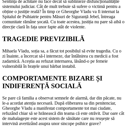
Sentința de achitare nu face decât să sublinieze disfuncționalitățile
sistemului judiciar. Cât de mult trebuie să sufere o victimă pentru a
obține o justiție reală? În timp ce Gheorghe Vladu va fi internat la
Spitalul de Psihiatrie pentru Măsuri de Siguranță Jebel, întreaga
comunitate rămâne șocată. Cu toate acestea, justiția nu pare să aibă o
direcție clară în fața unor fapte atât de violente.
TRAGEDIE PREVIZIBILĂ
Mihaela Vladu, soția sa, a făcut tot posibilul să evite tragedia. Cu o
zi înainte, a încercat să-l interneze, dar întâlnirea cu medicii a fost
zadarnică. Aceștia au refuzat internarea, lăsând-o pe femeie
vulnerabilă în brațele unui bărbat instabil.
COMPORTAMENTE BIZARE ȘI
INDIFERENȚĂ SOCIALĂ
Se pare că familia a observat semnele de alarmă, dar din păcate, nu
le-a acordat atenția necesară. După eliberarea sa din penitenciar,
Gheorghe Vladu a manifestat comportamente tot mai ciudate,
refuzând chiar să se hrănească din teama că este otrăvit. Dar oare cât
de mahalagește este acest sistem de sănătate care nu reușește să
intervină avertizând asupra unor sincope psihice grave?