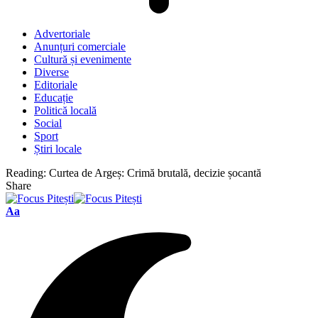
Advertoriale
Anunțuri comerciale
Cultură și evenimente
Diverse
Editoriale
Educație
Politică locală
Social
Sport
Știri locale
Reading:
Curtea de Argeș: Crimă brutală, decizie șocantă
Share
Font
Aa
Resizer