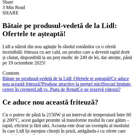
Share
3 Min Read
SHARE
Bătaie pe produsul-vedetă de la Lidl:
Ofertele te așteaptă!
Lidl a stârnit din nou agitație în rândul românilor cu o ofertă
irezistibilă: friteuza cu aer cald, un produs care a devenit rapid dorit
și căutat, disponibilă la un preț modic de 249 de lei, dar atenție, până
pe 19 octombrie 2025!
Contents
Bătaie pe produsul-vedetă de la Lidl: Ofertele te așteaptă!
Ce aduce
nou această friteuză?
Produse atractive la prețuri mici
Stocuri limitate,
cerere în creștere
Lidl vs. Piața de Retail
Ce ne rezervă viitorul?
Ce aduce nou această friteuză?
Cu o putere de până la 2150W și un interval de temperatură între 60
și 200°C, acest gadget promite să transforme modul în care gătim –
rapid, eficient și fără ulei. Aceasta este doar un exemplu al modului
în care Lidl își menține clienții în priză, atrăgându-i cu oferte care