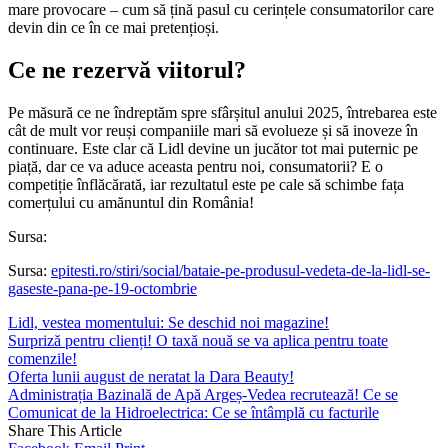
mare provocare – cum să țină pasul cu cerințele consumatorilor care
devin din ce în ce mai pretențioși.
Ce ne rezervă viitorul?
Pe măsură ce ne îndreptăm spre sfârșitul anului 2025, întrebarea este
cât de mult vor reuși companiile mari să evolueze și să inoveze în
continuare. Este clar că Lidl devine un jucător tot mai puternic pe
piață, dar ce va aduce aceasta pentru noi, consumatorii? E o
competiție înflăcărată, iar rezultatul este pe cale să schimbe fața
comerțului cu amănuntul din România!
Sursa:
Sursa:
epitesti.ro/stiri/social/bataie-pe-produsul-vedeta-de-la-lidl-se-
gaseste-pana-pe-19-octombrie
Lidl, vestea momentului: Se deschid noi magazine!
Surpriză pentru clienți! O taxă nouă se va aplica pentru toate
comenzile!
Oferta lunii august de neratat la Dara Beauty!
Administrația Bazinală de Apă Argeș-Vedea recrutează! Ce se
Comunicat de la Hidroelectrica: Ce se întâmplă cu facturile
Share This Article