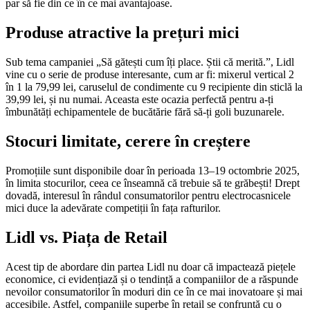
par să fie din ce în ce mai avantajoase.
Produse atractive la prețuri mici
Sub tema campaniei „Să gătești cum îți place. Știi că merită.”, Lidl
vine cu o serie de produse interesante, cum ar fi: mixerul vertical 2
în 1 la 79,99 lei, caruselul de condimente cu 9 recipiente din sticlă la
39,99 lei, și nu numai. Aceasta este ocazia perfectă pentru a-ți
îmbunătăți echipamentele de bucătărie fără să-ți goli buzunarele.
Stocuri limitate, cerere în creștere
Promoțiile sunt disponibile doar în perioada 13–19 octombrie 2025,
în limita stocurilor, ceea ce înseamnă că trebuie să te grăbești! Drept
dovadă, interesul în rândul consumatorilor pentru electrocasnicele
mici duce la adevărate competiții în fața rafturilor.
Lidl vs. Piața de Retail
Acest tip de abordare din partea Lidl nu doar că impactează piețele
economice, ci evidențiază și o tendință a companiilor de a răspunde
nevoilor consumatorilor în moduri din ce în ce mai inovatoare și mai
accesibile. Astfel, companiile superbe în retail se confruntă cu o