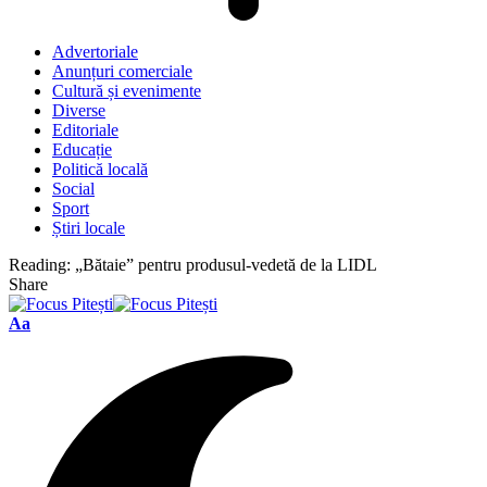
Advertoriale
Anunțuri comerciale
Cultură și evenimente
Diverse
Editoriale
Educație
Politică locală
Social
Sport
Știri locale
Reading:
„Bătaie” pentru produsul-vedetă de la LIDL
Share
Font
Aa
Resizer