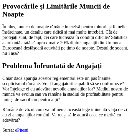
Provocările și Limitările Muncii de
Noapte
În plus, munca de noapte rămâne interzisă pentru minorii și femeile
însărcinate, un detaliu care ridică și mai multe întrebări. Cât de
protejați sunt, de fapt, cei care lucrează în condiții dificile? Statistica
alarmantă arată că aproximativ 20% dintre angajații din Uniunea
Europeană desfășoară activități pe timp de noapte. Destul de șocant,
nu-i așa?
Problema Înfruntată de Angajați
Chiar dacă apariția acestor reglementări este un pas înainte,
scepticismul rămâne. Vor fi angajatorii capabili să se conformeze?
Vor înțelege ei cu adevărat nevoile angajaților lor? Mediul nostru de
muncă va evolua sau va rămâne la stadiul de profitabilitate pentru
unii și de sacrificiu pentru alții?
Rămâne de văzut cum va influența această lege iminentă viața de zi
cu zi a angajaților români. Va reuși să le aducă ceea ce merită cu
adevărat?
Sursa:
ePitești