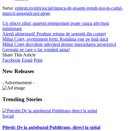
Sursa:
epitesti.ro/stiri/social/munca-de-noapte-reguli-noi-in-codul-
muncii-angajatii-pot-alege
Un obicei zilnic aparent neimportant poate cauza afecțiuni
pulmonare
Alertă alimentară! Produse retrase de urgență din comerț
Mihai Coteț, avertisment ferm: România este pe listă dacă
Mihai Coteț dezvăluie adevărul despre impozitarea progresivă
Greșeala pe care o fac românii iarna!
Share This Article
Facebook
Email
Print
New Releases
- Advertisement -
Trending Stories
Social
Pitești: De la autobuzul Publitrans, direct la spital