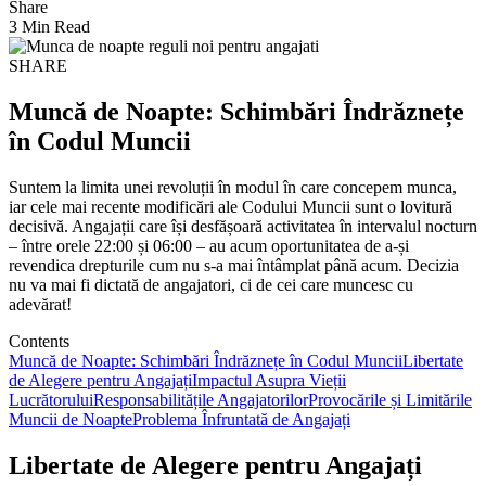
Share
3 Min Read
SHARE
Muncă de Noapte: Schimbări Îndrăznețe
în Codul Muncii
Suntem la limita unei revoluții în modul în care concepem munca,
iar cele mai recente modificări ale Codului Muncii sunt o lovitură
decisivă. Angajații care își desfășoară activitatea în intervalul nocturn
– între orele 22:00 și 06:00 – au acum oportunitatea de a-și
revendica drepturile cum nu s-a mai întâmplat până acum. Decizia
nu va mai fi dictată de angajatori, ci de cei care muncesc cu
adevărat!
Contents
Muncă de Noapte: Schimbări Îndrăznețe în Codul Muncii
Libertate
de Alegere pentru Angajați
Impactul Asupra Vieții
Lucrătorului
Responsabilitățile Angajatorilor
Provocările și Limitările
Muncii de Noapte
Problema Înfruntată de Angajați
Libertate de Alegere pentru Angajați