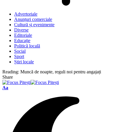
Advertoriale
Anunțuri comerciale
Cultură și evenimente
Diverse
Editoriale
Educație
Politică locală
Social
Sport
Știri locale
Reading:
Muncă de noapte, reguli noi pentru angajați
Share
Font
Aa
Resizer