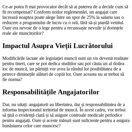
Ce-ar putea fi mai provocator decât să ai puterea de a decide cum să
fii recompensat? Conform noilor reglementări, un angajat care
lucrează noaptea poate alege între un spor de 25% la salariu sau o
reducere a programului de lucru cu o oră, fără să-și piardă venitul.
Oare era nevoie de o lege pentru a recunoaște nevoile și dorințele
reale ale muncitorilor?
Impactul Asupra Vieții Lucrătorului
Modificările lactate ale legislației muncii sunt un vis devenit realitate
pentru tineri, care se pot dedica studiilor sau pot căuta un al doilea
loc de muncă, iar părinții vor avea la rândul lor posibilitatea de a
petrece diminețile alături de copiii lor. Oare aceasta nu ar trebui să
fie norma?
Responsabilitățile Angajatorilor
Dar, nu uitați: angajatorii au libertatea, dar și responsabilitatea de a
informa inspectoratul teritorial de muncă. În acest cadru, vor trebui
să țină o evidență clară și să asigure controale medicale periodice
pentru angajați. Oare și aceste măsuri sunt suficiente pentru a asigura
bunăstarea celor care muncesc?