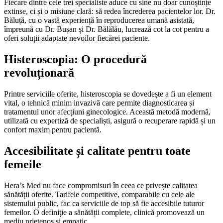
Fiecare dintre cele trei specialiste aduce cu sine nu doar cunoștințe
extinse, ci și o misiune clară: să redea încrederea pacientelor lor. Dr.
Băluță, cu o vastă experiență în reproducerea umană asistată,
împreună cu Dr. Bușan și Dr. Bălălău, lucrează cot la cot pentru a
oferi soluții adaptate nevoilor fiecărei paciente.
Histeroscopia: O procedură
revoluționară
Printre serviciile oferite, histeroscopia se dovedește a fi un element
vital, o tehnică minim invazivă care permite diagnosticarea și
tratamentul unor afecțiuni ginecologice. Această metodă modernă,
utilizată cu expertiză de specialiști, asigură o recuperare rapidă și un
confort maxim pentru pacientă.
Accesibilitate și calitate pentru toate
femeile
Hera’s Med nu face compromisuri în ceea ce privește calitatea
sănătății oferite. Tarifele competitive, comparabile cu cele ale
sistemului public, fac ca serviciile de top să fie accesibile tuturor
femeilor. O definiție a sănătății complete, clinică promovează un
mediu prietenos și empatic.