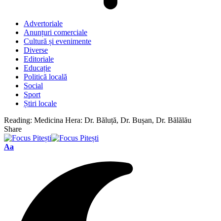
Advertoriale
Anunțuri comerciale
Cultură și evenimente
Diverse
Editoriale
Educație
Politică locală
Social
Sport
Știri locale
Reading:
Medicina Hera: Dr. Băluță, Dr. Bușan, Dr. Bălălău
Share
Font
Aa
Resizer