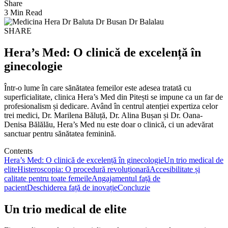
Share
3 Min Read
SHARE
Hera’s Med: O clinică de excelență în
ginecologie
Într-o lume în care sănătatea femeilor este adesea tratată cu
superficialitate, clinica Hera’s Med din Pitești se impune ca un far de
profesionalism și dedicare. Având în centrul atenției expertiza celor
trei medici, Dr. Marilena Băluță, Dr. Alina Bușan și Dr. Oana-
Denisa Bălălău, Hera’s Med nu este doar o clinică, ci un adevărat
sanctuar pentru sănătatea feminină.
Contents
Hera’s Med: O clinică de excelență în ginecologie
Un trio medical de
elite
Histeroscopia: O procedură revoluționară
Accesibilitate și
calitate pentru toate femeile
Angajamentul față de
pacient
Deschiderea față de inovație
Concluzie
Un trio medical de elite