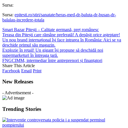
Sursa:
Sursa:
epitesti.ro/stiri/sanatate/heras-med-dr-baluta-dr-busan-dr-
balalau-incredere-totala
Smart Bazar Pitești – Calitate germană, preț românesc
Terasa din Pitești care rămâne preferată! A depășit orice așteptare!
Un nou brand internațional își face intrarea în România: Aici se va
deschide primul său magazin.
Explozie în retail! Un gigant își propune să deschidă noi
supermarketuri în întreaga țară.
FNGCIMM, intermediar între antreprenori și finanțatori
Share This Article
Facebook
Email
Print
New Releases
- Advertisement -
Trending Stories