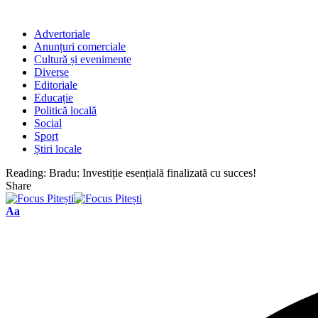
Advertoriale
Anunțuri comerciale
Cultură și evenimente
Diverse
Editoriale
Educație
Politică locală
Social
Sport
Știri locale
Reading:
Bradu: Investiție esențială finalizată cu succes!
Share
Font
Aa
Resizer