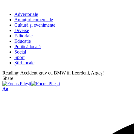
Advertoriale
Anunțuri comerciale
Cultură și evenimente
Diverse
Editoriale
Educație
Politică locală
Social
Sport
Știri locale
Reading:
Accident grav cu BMW în Leordeni, Argeș!
Share
Font
Aa
Resizer