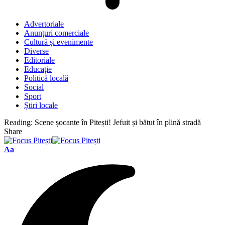
Advertoriale
Anunțuri comerciale
Cultură și evenimente
Diverse
Editoriale
Educație
Politică locală
Social
Sport
Știri locale
Reading:
Scene șocante în Pitești! Jefuit și bătut în plină stradă
Share
Font
Aa
Resizer