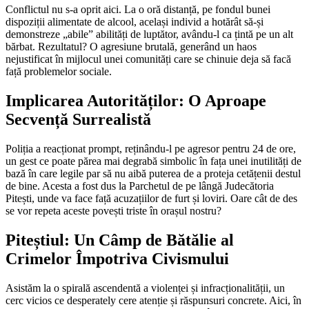
Conflictul nu s-a oprit aici. La o oră distanță, pe fondul bunei
dispoziții alimentate de alcool, același individ a hotărât să-și
demonstreze „abile” abilități de luptător, avându-l ca țintă pe un alt
bărbat. Rezultatul? O agresiune brutală, generând un haos
nejustificat în mijlocul unei comunități care se chinuie deja să facă
față problemelor sociale.
Implicarea Autorităților: O Aproape
Secvență Surrealistă
Poliția a reacționat prompt, reținându-l pe agresor pentru 24 de ore,
un gest ce poate părea mai degrabă simbolic în fața unei inutilități de
bază în care legile par să nu aibă puterea de a proteja cetățenii destul
de bine. Acesta a fost dus la Parchetul de pe lângă Judecătoria
Pitești, unde va face față acuzațiilor de furt și loviri. Oare cât de des
se vor repeta aceste povești triste în orașul nostru?
Piteștiul: Un Câmp de Bătălie al
Crimelor Împotriva Civismului
Asistăm la o spirală ascendentă a violenței și infracționalității, un
cerc vicios ce desperately cere atenție și răspunsuri concrete. Aici, în