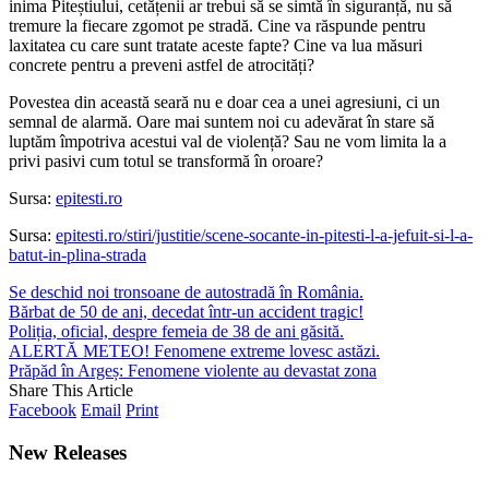
inima Piteștiului, cetățenii ar trebui să se simtă în siguranță, nu să
tremure la fiecare zgomot pe stradă. Cine va răspunde pentru
laxitatea cu care sunt tratate aceste fapte? Cine va lua măsuri
concrete pentru a preveni astfel de atrocități?
Povestea din această seară nu e doar cea a unei agresiuni, ci un
semnal de alarmă. Oare mai suntem noi cu adevărat în stare să
luptăm împotriva acestui val de violență? Sau ne vom limita la a
privi pasivi cum totul se transformă în oroare?
Sursa:
epitesti.ro
Sursa:
epitesti.ro/stiri/justitie/scene-socante-in-pitesti-l-a-jefuit-si-l-a-
batut-in-plina-strada
Se deschid noi tronsoane de autostradă în România.
Bărbat de 50 de ani, decedat într-un accident tragic!
Poliția, oficial, despre femeia de 38 de ani găsită.
ALERTĂ METEO! Fenomene extreme lovesc astăzi.
Prăpăd în Argeș: Fenomene violente au devastat zona
Share This Article
Facebook
Email
Print
New Releases