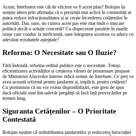
Acum, întrebarea este cât de eficient va fi acest plan? Bolojan își
susține ideea prin afirmația că o prezență mai activă în comunități ar
putea reduce infracționalitatea și ar crește încrederea cetățenilor în
autorități. Dar, oare, nu cumva acest pas este mai mult o mișcare
politică decât o soluție concretă? Cu dispecerate paralele în marile
orașe care conduc la ineficiență, oare integrarea acestora va aduce cu
adevărat rezultatele așteptate?
Reforma: O Necesitate sau O Iluzie?
Fără îndoială, reforma ordinii publice este o necesitate. Totuși,
eficientizarea activităților și creșterea vârstei de pensionare propuse
de Ministerul Afacerilor Interne ridică semne de întrebare. Ce preț va
avea această reformă pentru jandarmi și, implicit, pentru cetățeni?
Cu promisiuni că nu vor exista disponibilizări, este greu de spus
dacă oficialii sunt într-adevăr pregătiți să facă față provocărilor pe
termen lung.
Siguranta Cetățenilor – O Prioritate
Contestată
Bolojan susține că redistribuirea jandarmilor și reducerea birocrației