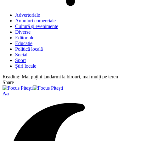
Advertoriale
Anunțuri comerciale
Cultură și evenimente
Diverse
Editoriale
Educație
Politică locală
Social
Sport
Știri locale
Reading:
Mai puțini jandarmi la birouri, mai mulți pe teren
Share
Font
Aa
Resizer