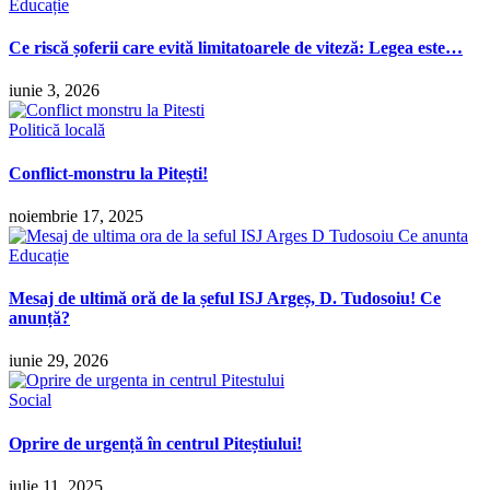
Educație
Ce riscă șoferii care evită limitatoarele de viteză: Legea este…
iunie 3, 2026
Politică locală
Conflict-monstru la Pitești!
noiembrie 17, 2025
Educație
Mesaj de ultimă oră de la șeful ISJ Argeș, D. Tudosoiu! Ce
anunță?
iunie 29, 2026
Social
Oprire de urgență în centrul Piteștiului!
iulie 11, 2025