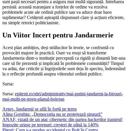
sunt pașii necesari pentru a asigura mai multă siguranță. Întrebarea
persistă: această rearanjare a forțelor de ordine va rezolva
problemele acute ale ordinii publice sau va aduce doar haos
suplimentar? Cetățenii așteaptă răspunsuri clare și acțiuni eficiente,
nu simple retorici politicianiste.
Un Viitor Incert pentru Jandarmerie
Acest plan ambițios, deși strălucitor în teorie, se confruntă cu
provocări majore în practică. Oare va reuși să transforme
Jandarmeria dintr-o instituție percepută ca rigidă și distantă într-una
care să fie prezentă și implicată în problemele comunității? Timpul
va arăta, dar criticile și îngrijorările sunt deja în spectru, îndemnând
la o reflecție profundă asupra viitorului ordinii publice.
Sursa:
Sursa:
epitesti.ro/stiri/administrativ/mai-putini-jandarmi-la-birouri-
mai-multi-pe-teren-planul-bolojan
Argeș. Jandarmii se află în forță pe teren
Alina Gorghiu: „Democrația nu se protejează singură”
ANAF, vizată de un atac cibernetic din partea hackerilor iranieni!
Impozite uriașe pe terenuri: creșteri de până la 140%
Pitești: Cum s-a produs accidentul cu Bolt în Centru