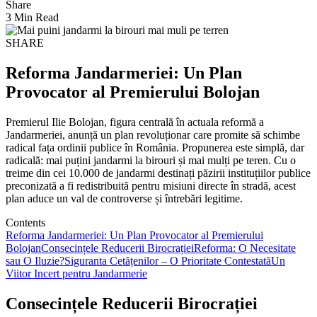
Share
3 Min Read
SHARE
Reforma Jandarmeriei: Un Plan
Provocator al Premierului Bolojan
Premierul Ilie Bolojan, figura centrală în actuala reformă a
Jandarmeriei, anunță un plan revoluționar care promite să schimbe
radical fața ordinii publice în România. Propunerea este simplă, dar
radicală: mai puțini jandarmi la birouri și mai mulți pe teren. Cu o
treime din cei 10.000 de jandarmi destinați păzirii instituțiilor publice
preconizată a fi redistribuită pentru misiuni directe în stradă, acest
plan aduce un val de controverse și întrebări legitime.
Contents
Reforma Jandarmeriei: Un Plan Provocator al Premierului
Bolojan
Consecințele Reducerii Birocrației
Reforma: O Necesitate
sau O Iluzie?
Siguranta Cetățenilor – O Prioritate Contestată
Un
Viitor Incert pentru Jandarmerie
Consecințele Reducerii Birocrației