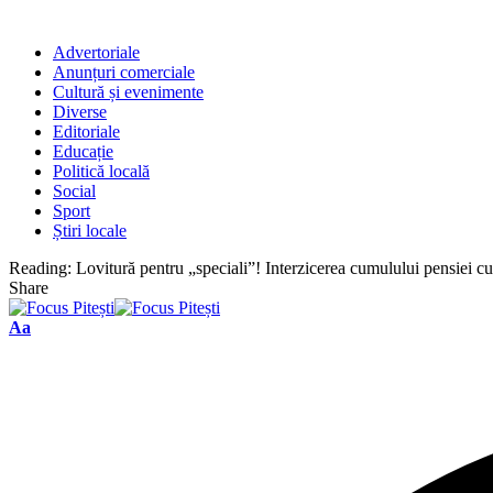
Advertoriale
Anunțuri comerciale
Cultură și evenimente
Diverse
Editoriale
Educație
Politică locală
Social
Sport
Știri locale
Reading:
Lovitură pentru „speciali”! Interzicerea cumulului pensiei cu
Share
Font
Aa
Resizer