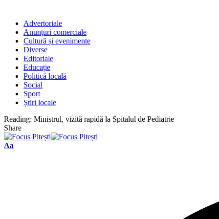
Advertoriale
Anunțuri comerciale
Cultură și evenimente
Diverse
Editoriale
Educație
Politică locală
Social
Sport
Știri locale
Reading:
Ministrul, vizită rapidă la Spitalul de Pediatrie
Share
Font
Aa
Resizer