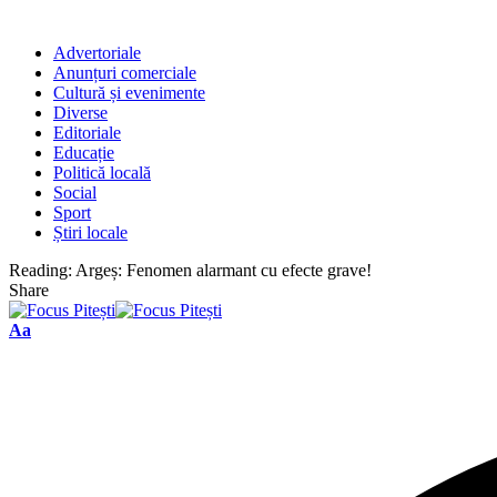
Advertoriale
Anunțuri comerciale
Cultură și evenimente
Diverse
Editoriale
Educație
Politică locală
Social
Sport
Știri locale
Reading:
Argeș: Fenomen alarmant cu efecte grave!
Share
Font
Aa
Resizer