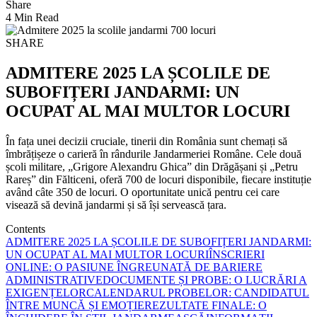
Share
4 Min Read
SHARE
ADMITERE 2025 LA ȘCOLILE DE
SUBOFIȚERI JANDARMI: UN
OCUPAT AL MAI MULTOR LOCURI
În fața unei decizii cruciale, tinerii din România sunt chemați să
îmbrățișeze o carieră în rândurile Jandarmeriei Române. Cele două
școli militare, „Grigore Alexandru Ghica” din Drăgășani și „Petru
Rareș” din Fălticeni, oferă 700 de locuri disponibile, fiecare instituție
având câte 350 de locuri. O oportunitate unică pentru cei care
visează să devină jandarmi și să își servească țara.
Contents
ADMITERE 2025 LA ȘCOLILE DE SUBOFIȚERI JANDARMI:
UN OCUPAT AL MAI MULTOR LOCURI
ÎNSCRIERI
ONLINE: O PASIUNE ÎNGREUNATĂ DE BARIERE
ADMINISTRATIVE
DOCUMENTE ȘI PROBE: O LUCRĂRI A
EXIGENȚELOR
CALENDARUL PROBELOR: CANDIDATUL
ÎNTRE MUNCĂ ȘI EMOȚIE
REZULTATE FINALE: O