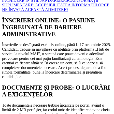
ÎNCHIDERE ÎN STIL JANDARMEASCĂ
INFORMAȚII
SUPLIMENTARE: ACCESIBILITATEA INFORMAȚIILOR
CE
NE ÎNVAȚĂ ACEASTĂ ADMITERE?
ÎNSCRIERI ONLINE: O PASIUNE
ÎNGREUNATĂ DE BARIERE
ADMINISTRATIVE
Înscrierile se desfășoară exclusiv online, până la 17 octombrie 2025.
Candidații trebuie să navigheze cu abilitate prin platforma „Hub de
servicii la nivelul MAI”, o sarcină care poate deveni o adevărată
provocare pentru cei mai puțin familiarizați cu tehnologia. Este
esențial ca fiecare tânăr să își creeze un cont, să îl valideze și să
completeze documentele necesare. Acest proces, departe de a fi o
simplă formalitate, pune la încercare determinarea și pregătirea
candidaților.
DOCUMENTE ȘI PROBE: O LUCRĂRI
A EXIGENȚELOR
Toate documentele necesare trebuie încărcate pe portal, având o
limită de 2 MB per fișier, iar codul unic de identificare devine cheia