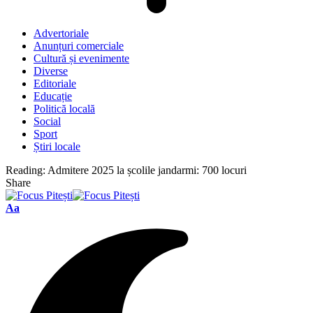
Advertoriale
Anunțuri comerciale
Cultură și evenimente
Diverse
Editoriale
Educație
Politică locală
Social
Sport
Știri locale
Reading:
Admitere 2025 la școlile jandarmi: 700 locuri
Share
Font
Aa
Resizer