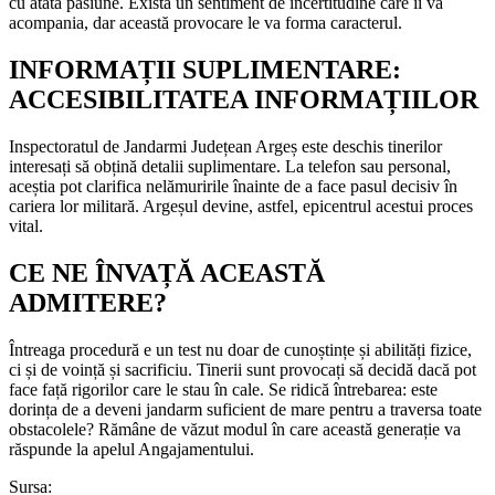
cu atâta pasiune. Există un sentiment de incertitudine care îi va
acompania, dar această provocare le va forma caracterul.
INFORMAȚII SUPLIMENTARE:
ACCESIBILITATEA INFORMAȚIILOR
Inspectoratul de Jandarmi Județean Argeș este deschis tinerilor
interesați să obțină detalii suplimentare. La telefon sau personal,
aceștia pot clarifica nelămuririle înainte de a face pasul decisiv în
cariera lor militară. Argeșul devine, astfel, epicentrul acestui proces
vital.
CE NE ÎNVAȚĂ ACEASTĂ
ADMITERE?
Întreaga procedură e un test nu doar de cunoștințe și abilități fizice,
ci și de voință și sacrificiu. Tinerii sunt provocați să decidă dacă pot
face față rigorilor care le stau în cale. Se ridică întrebarea: este
dorința de a deveni jandarm suficient de mare pentru a traversa toate
obstacolele? Rămâne de văzut modul în care această generație va
răspunde la apelul Angajamentului.
Sursa: