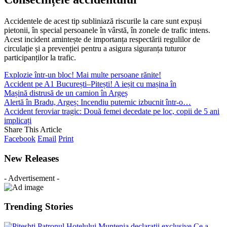
Accidentele de acest tip subliniază riscurile la care sunt expuși
pietonii, în special persoanele în vârstă, în zonele de trafic intens.
Acest incident amintește de importanța respectării regulilor de
circulație și a prevenției pentru a asigura siguranța tuturor
participanților la trafic.
Explozie într-un bloc! Mai multe persoane rănite!
Accident pe A1 București–Pitești! A ieșit cu mașina în
Mașină distrusă de un camion în Argeș
Alertă în Bradu, Argeș: Incendiu puternic izbucnit într-o…
Accident feroviar tragic: Două femei decedate pe loc, copii de 5 ani
implicați
Share This Article
Facebook
Email
Print
New Releases
- Advertisement -
Trending Stories