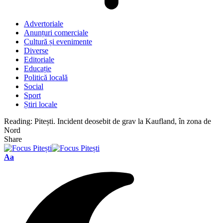
Advertoriale
Anunțuri comerciale
Cultură și evenimente
Diverse
Editoriale
Educație
Politică locală
Social
Sport
Știri locale
Reading:
Pitești. Incident deosebit de grav la Kaufland, în zona de
Nord
Share
Font
Aa
Resizer