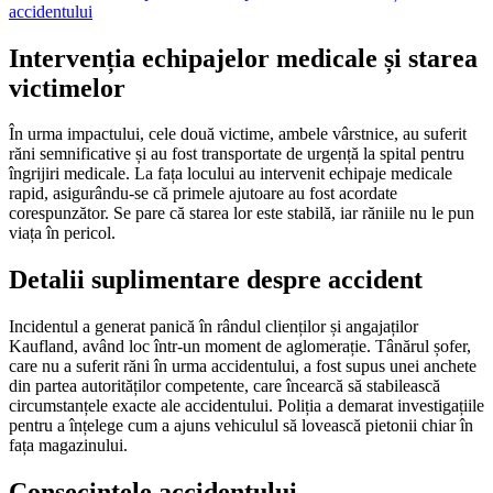
accidentului
Intervenția echipajelor medicale și starea
victimelor
În urma impactului, cele două victime, ambele vârstnice, au suferit
răni semnificative și au fost transportate de urgență la spital pentru
îngrijiri medicale. La fața locului au intervenit echipaje medicale
rapid, asigurându-se că primele ajutoare au fost acordate
corespunzător. Se pare că starea lor este stabilă, iar răniile nu le pun
viața în pericol.
Detalii suplimentare despre accident
Incidentul a generat panică în rândul clienților și angajaților
Kaufland, având loc într-un moment de aglomerație. Tânărul șofer,
care nu a suferit răni în urma accidentului, a fost supus unei anchete
din partea autorităților competente, care încearcă să stabilească
circumstanțele exacte ale accidentului. Poliția a demarat investigațiile
pentru a înțelege cum a ajuns vehiculul să lovească pietonii chiar în
fața magazinului.
Consecințele accidentului