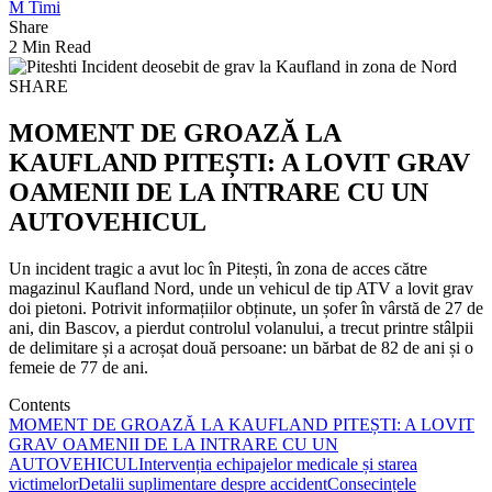
M Timi
Share
2 Min Read
SHARE
MOMENT DE GROAZĂ LA
KAUFLAND PITEȘTI: A LOVIT GRAV
OAMENII DE LA INTRARE CU UN
AUTOVEHICUL
Un incident tragic a avut loc în Pitești, în zona de acces către
magazinul Kaufland Nord, unde un vehicul de tip ATV a lovit grav
doi pietoni. Potrivit informațiilor obținute, un șofer în vârstă de 27 de
ani, din Bascov, a pierdut controlul volanului, a trecut printre stâlpii
de delimitare și a acroșat două persoane: un bărbat de 82 de ani și o
femeie de 77 de ani.
Contents
MOMENT DE GROAZĂ LA KAUFLAND PITEȘTI: A LOVIT
GRAV OAMENII DE LA INTRARE CU UN
AUTOVEHICUL
Intervenția echipajelor medicale și starea
victimelor
Detalii suplimentare despre accident
Consecințele