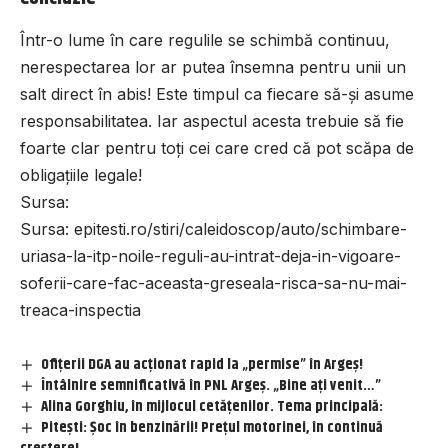
Într-o lume în care regulile se schimbă continuu,
nerespectarea lor ar putea însemna pentru unii un
salt direct în abis! Este timpul ca fiecare să-și asume
responsabilitatea. Iar aspectul acesta trebuie să fie
foarte clar pentru toți cei care cred că pot scăpa de
obligațiile legale!
Sursa:
Sursa:
epitesti.ro/stiri/caleidoscop/auto/schimbare-
uriasa-la-itp-noile-reguli-au-intrat-deja-in-vigoare-
soferii-care-fac-aceasta-greseala-risca-sa-nu-mai-
treaca-inspectia
Ofițerii DGA au acționat rapid la „permise” în Argeș!
Întâlnire semnificativă în PNL Argeș. „Bine ați venit…”
Alina Gorghiu, în mijlocul cetățenilor. Tema principală:
Pitești: Șoc în benzinării! Prețul motorinei, în continuă