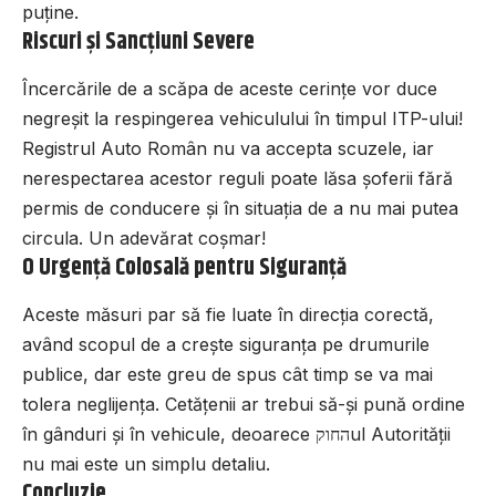
puține.
Riscuri și Sancțiuni Severe
Încercările de a scăpa de aceste cerințe vor duce
negreșit la respingerea vehiculului în timpul ITP-ului!
Registrul Auto Român nu va accepta scuzele, iar
nerespectarea acestor reguli poate lăsa șoferii fără
permis de conducere și în situația de a nu mai putea
circula. Un adevărat coșmar!
O Urgență Colosală pentru Siguranță
Aceste măsuri par să fie luate în direcția corectă,
având scopul de a crește siguranța pe drumurile
publice, dar este greu de spus cât timp se va mai
tolera neglijența. Cetățenii ar trebui să-și pună ordine
în gânduri și în vehicule, deoarece החוקul Autorității
nu mai este un simplu detaliu.
Concluzie