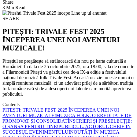
Share
3 Min Read
SHARE
PITEȘTI: TRIVALE FEST 2025
ÎNCEPEREA UNEI NOI AVENTURI
MUZICALE!
Piteștiul se pregătește să strălucească din nou pe harta culturală a
României! În data de 25 octombrie 2025, ora 18:00, sala de concerte
a Filarmonicii Pitești va găzdui cea de-a IX-a ediție a festivalului
național de muzică folk Trivale Fest. Această ocazie nu este numai o
simplă reuniune muzicală, ci un adevărat prilej de a sărbători tradiția
folk românească și de a descoperi noi talente care merită aprecierea
publicului.
Contents
PITEȘTI: TRIVALE FEST 2025 ÎNCEPEREA UNEI NOI
AVENTURI MUZICALE!
MUZICA FOLK: O EREDITATE DE
PROMOVAT ȘI CONSOLIDAT
ÎNSCRIERI ȘI PRESELECȚIE:
O ȘANSA PENTRU TINE!
PUBLICUL: ACTORUL CHEIE ÎN
SUCCESUL EVENIMENTULUI
NOUTĂȚI ÎN MUZICA