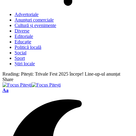
Advertoriale
Anunțuri comerciale
Cultură și evenimente
Diverse
Editoriale
Educație
Politică locală
Social
Sport
Știri locale
Reading:
Pitești: Trivale Fest 2025 începe! Line-up-ul anunțat
Share
Font
Aa
Resizer