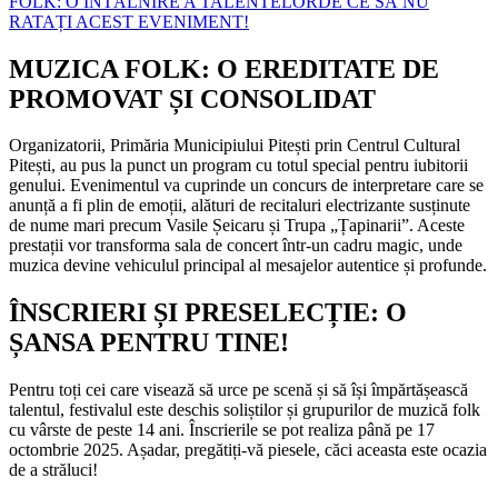
FOLK: O ÎNTÂLNIRE A TALENTELOR
DE CE SĂ NU
RATAȚI ACEST EVENIMENT!
MUZICA FOLK: O EREDITATE DE
PROMOVAT ȘI CONSOLIDAT
Organizatorii, Primăria Municipiului Pitești prin Centrul Cultural
Pitești, au pus la punct un program cu totul special pentru iubitorii
genului. Evenimentul va cuprinde un concurs de interpretare care se
anunță a fi plin de emoții, alături de recitaluri electrizante susținute
de nume mari precum Vasile Șeicaru și Trupa „Țapinarii”. Aceste
prestații vor transforma sala de concert într-un cadru magic, unde
muzica devine vehiculul principal al mesajelor autentice și profunde.
ÎNSCRIERI ȘI PRESELECȚIE: O
ȘANSA PENTRU TINE!
Pentru toți cei care visează să urce pe scenă și să își împărtășească
talentul, festivalul este deschis soliștilor și grupurilor de muzică folk
cu vârste de peste 14 ani. Înscrierile se pot realiza până pe 17
octombrie 2025. Așadar, pregătiți-vă piesele, căci aceasta este ocazia
de a străluci!