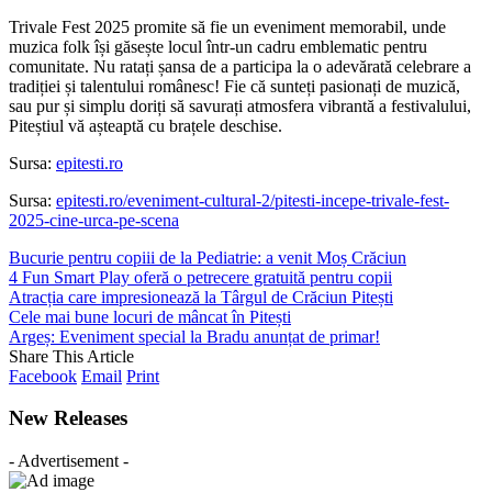
Trivale Fest 2025 promite să fie un eveniment memorabil, unde
muzica folk își găsește locul într-un cadru emblematic pentru
comunitate. Nu ratați șansa de a participa la o adevărată celebrare a
tradiției și talentului românesc! Fie că sunteți pasionați de muzică,
sau pur și simplu doriți să savurați atmosfera vibrantă a festivalului,
Piteștiul vă așteaptă cu brațele deschise.
Sursa:
epitesti.ro
Sursa:
epitesti.ro/eveniment-cultural-2/pitesti-incepe-trivale-fest-
2025-cine-urca-pe-scena
Bucurie pentru copiii de la Pediatrie: a venit Moș Crăciun
4 Fun Smart Play oferă o petrecere gratuită pentru copii
Atracția care impresionează la Târgul de Crăciun Pitești
Cele mai bune locuri de mâncat în Pitești
Argeș: Eveniment special la Bradu anunțat de primar!
Share This Article
Facebook
Email
Print
New Releases
- Advertisement -