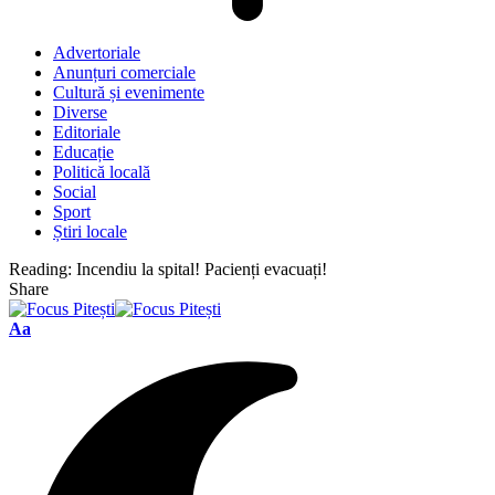
Advertoriale
Anunțuri comerciale
Cultură și evenimente
Diverse
Editoriale
Educație
Politică locală
Social
Sport
Știri locale
Reading:
Incendiu la spital! Pacienți evacuați!
Share
Font
Aa
Resizer