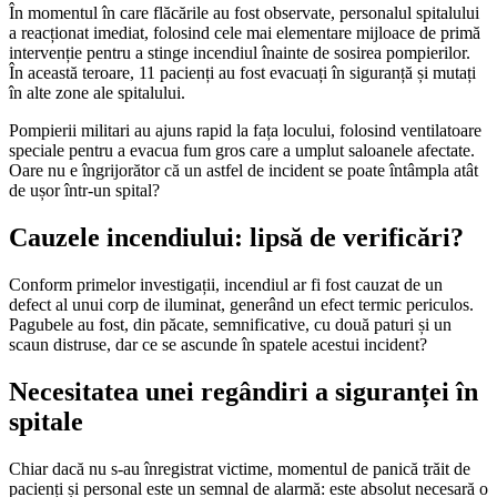
În momentul în care flăcările au fost observate, personalul spitalului
a reacționat imediat, folosind cele mai elementare mijloace de primă
intervenție pentru a stinge incendiul înainte de sosirea pompierilor.
În această teroare, 11 pacienți au fost evacuați în siguranță și mutați
în alte zone ale spitalului.
Pompierii militari au ajuns rapid la fața locului, folosind ventilatoare
speciale pentru a evacua fum gros care a umplut saloanele afectate.
Oare nu e îngrijorător că un astfel de incident se poate întâmpla atât
de ușor într-un spital?
Cauzele incendiului: lipsă de verificări?
Conform primelor investigații, incendiul ar fi fost cauzat de un
defect al unui corp de iluminat, generând un efect termic periculos.
Pagubele au fost, din păcate, semnificative, cu două paturi și un
scaun distruse, dar ce se ascunde în spatele acestui incident?
Necesitatea unei regândiri a siguranței în
spitale
Chiar dacă nu s-au înregistrat victime, momentul de panică trăit de
pacienți și personal este un semnal de alarmă: este absolut necesară o