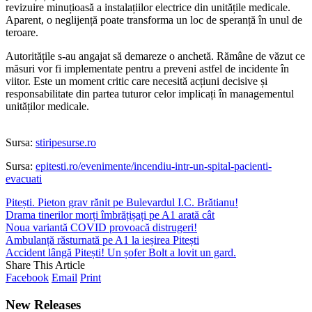
revizuire minuțioasă a instalațiilor electrice din unitățile medicale.
Aparent, o neglijență poate transforma un loc de speranță în unul de
teroare.
Autoritățile s-au angajat să demareze o anchetă. Rămâne de văzut ce
măsuri vor fi implementate pentru a preveni astfel de incidente în
viitor. Este un moment critic care necesită acțiuni decisive și
responsabilitate din partea tuturor celor implicați în managementul
unităților medicale.
Sursa:
stiripesurse.ro
Sursa:
epitesti.ro/evenimente/incendiu-intr-un-spital-pacienti-
evacuati
Pitești. Pieton grav rănit pe Bulevardul I.C. Brătianu!
Drama tinerilor morți îmbrățișați pe A1 arată cât
Noua variantă COVID provoacă distrugeri!
Ambulanță răsturnată pe A1 la ieșirea Pitești
Accident lângă Pitești! Un șofer Bolt a lovit un gard.
Share This Article
Facebook
Email
Print
New Releases