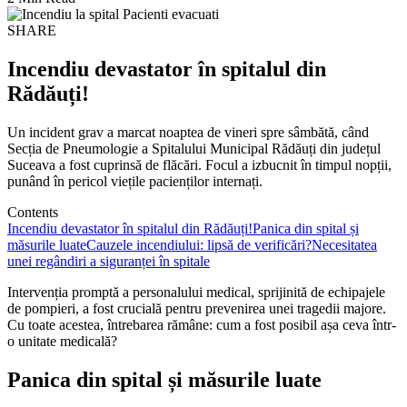
SHARE
Incendiu devastator în spitalul din
Rădăuți!
Un incident grav a marcat noaptea de vineri spre sâmbătă, când
Secția de Pneumologie a Spitalului Municipal Rădăuți din județul
Suceava a fost cuprinsă de flăcări. Focul a izbucnit în timpul nopții,
punând în pericol viețile pacienților internați.
Contents
Incendiu devastator în spitalul din Rădăuți!
Panica din spital și
măsurile luate
Cauzele incendiului: lipsă de verificări?
Necesitatea
unei regândiri a siguranței în spitale
Intervenția promptă a personalului medical, sprijinită de echipajele
de pompieri, a fost crucială pentru prevenirea unei tragedii majore.
Cu toate acestea, întrebarea rămâne: cum a fost posibil așa ceva într-
o unitate medicală?
Panica din spital și măsurile luate