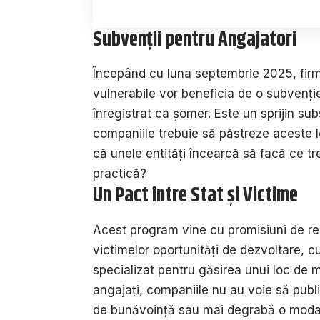
Subvenții pentru Angajatori
Începând cu luna septembrie 2025, fir
vulnerabile vor beneficia de o subvenți
înregistrat ca șomer. Este un sprijin subs
companiile trebuie să păstreze aceste l
că unele entități încearcă să facă ce tre
practică?
Un Pact între Stat și Victime
Acest program vine cu promisiuni de rei
victimelor oportunități de dezvoltare, cu
specializat pentru găsirea unui loc de m
angajați, companiile nu au voie să publ
de bunăvoință sau mai degrabă o modali