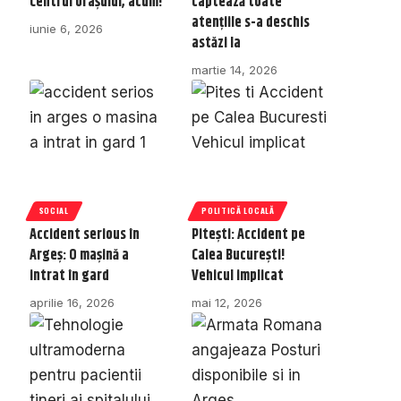
Centrul orașului, acum!
captează toate
atențiile s-a deschis
iunie 6, 2026
astăzi la
martie 14, 2026
SOCIAL
POLITICĂ LOCALĂ
Accident serious în
Pitești: Accident pe
Argeș: O mașină a
Calea București!
intrat în gard
Vehicul implicat
aprilie 16, 2026
mai 12, 2026