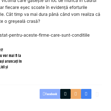
e victimă care găsește un loc de muncă în cadrul
ar fiecare eșec scoate în evidență eforturile
eale. Cât timp va mai dura până când vom realiza că
te o greșeală crasă?
a-stat-pentru-aceste-firme-care-sunt-conditiile
ri!
 vor mai fi la
și aruncați în
idl și
Facebook