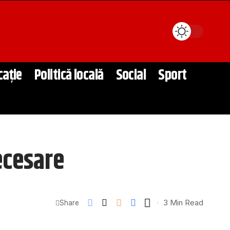
cație
Politică locală
Social
Sport
ecesare
3 Min Read
Share