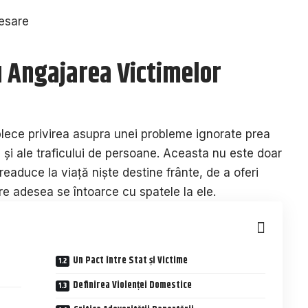
u Angajarea Victimelor
plece privirea asupra unei probleme ignorate prea
 și ale traficului de persoane. Aceasta nu este doar
readuce la viață niște destine frânte, de a oferi
are adesea se întoarce cu spatele la ele.
Un Pact între Stat și Victime
Definirea Violenței Domestice