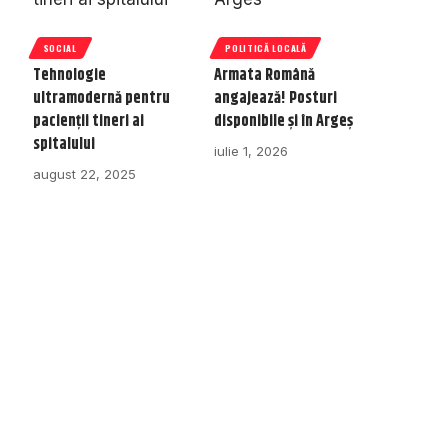
SOCIAL
POLITICĂ LOCALĂ
Tehnologie
Armata Română
ultramodernă pentru
angajează! Posturi
pacienții tineri ai
disponibile și în Argeș
spitalului
iulie 1, 2026
august 22, 2025