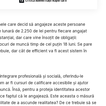
Critica Adeverității Raportării
mele care decid să angajeze aceste persoane
e lunară de 2.250 de lei pentru fiecare angajat
tanțial, dar care vine însoțit de obligații:
ocuri de muncă timp de cel puțin 18 luni. Se pare
buie, dar cât de efficient va fi acest sistem în
ntegrare profesională și socială, oferindu-le
m ar fi cursuri de calificare accesibile și ajutor
uncă. Însă, pentru a proteja identitatea acestor
ice faptul că le angajează. Este aceasta o măsură
tate de a ascunde realitatea? De ce trebuie să se