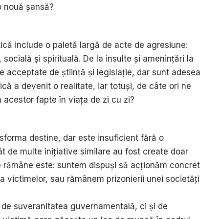
 o nouă șansă?
tică include o paletă largă de acte de agresiune:
socială și spirituală. De la insulte și amenințări la
e acceptate de știință și legislație, dar sunt adesea
că a devenit o realitate, iar totuși, de câte ori ne
acestor fapte în viața de zi cu zi?
sforma destine, dar este insuficient fără o
t de multe inițiative similare au fost create doar
e rămâne este: suntem dispuși să acționăm concret
ia victimelor, sau rămânem prizonierii unei societăți
r de suveranitatea guvernamentală, ci și de