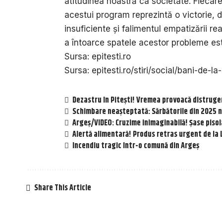
atitudinea noastră ca societate. Fiecar
acestui program reprezintă o victorie, d
insuficiente și falimentul empatizării r
a întoarce spatele acestor probleme es
Sursa:
epitesti.ro
Sursa:
epitesti.ro/stiri/social/bani-de-l
Dezastru în Pitești! Vremea provoacă distruge
Schimbare neașteptată: Sărbătorile din 2025 nu
Argeș/VIDEO: Cruzime inimaginabilă! Șase pisoia
Alertă alimentară! Produs retras urgent de la L
Incendiu tragic într-o comună din Argeș
Share This Article