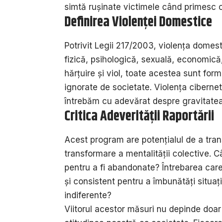
simtă rușinate victimele când primesc
Definirea Violenței Domestice
Potrivit Legii 217/2003, violența domes
fizică, psihologică, sexuală, economică, 
hărțuire și viol, toate acestea sunt form
ignorate de societate. Violența ciberneti
întrebăm cu adevărat despre gravitatea 
Critica Adeverității Raportării
Acest program are potențialul de a tran
transformare a mentalității colective. Câ
pentru a fi abandonate? Întrebarea car
și consistent pentru a îmbunătăți situaț
indiferente?
Viitorul acestor măsuri nu depinde doa