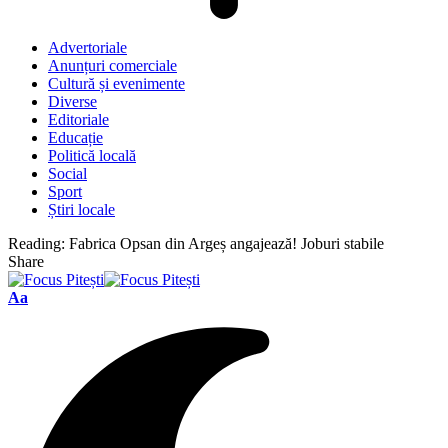
Advertoriale
Anunțuri comerciale
Cultură și evenimente
Diverse
Editoriale
Educație
Politică locală
Social
Sport
Știri locale
Reading:
Fabrica Opsan din Argeș angajează! Joburi stabile
Share
Font
Aa
Resizer