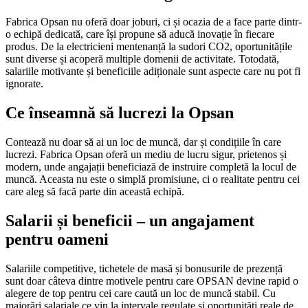
Fabrica Opsan nu oferă doar joburi, ci și ocazia de a face parte dintr-
o echipă dedicată, care își propune să aducă inovație în fiecare
produs. De la electricieni mentenanță la sudori CO2, oportunitățile
sunt diverse și acoperă multiple domenii de activitate. Totodată,
salariile motivante și beneficiile adiționale sunt aspecte care nu pot fi
ignorate.
Ce înseamnă să lucrezi la Opsan
Contează nu doar să ai un loc de muncă, dar și condițiile în care
lucrezi. Fabrica Opsan oferă un mediu de lucru sigur, prietenos și
modern, unde angajații beneficiază de instruire completă la locul de
muncă. Aceasta nu este o simplă promisiune, ci o realitate pentru cei
care aleg să facă parte din această echipă.
Salarii și beneficii – un angajament
pentru oameni
Salariile competitive, tichetele de masă și bonusurile de prezență
sunt doar câteva dintre motivele pentru care OPSAN devine rapid o
alegere de top pentru cei care caută un loc de muncă stabil. Cu
majorări salariale ce vin la intervale regulate și oportunități reale de