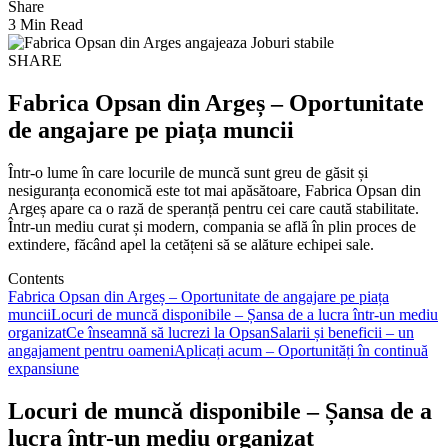
Share
3 Min Read
SHARE
Fabrica Opsan din Argeș – Oportunitate
de angajare pe piața muncii
Într-o lume în care locurile de muncă sunt greu de găsit și
nesiguranța economică este tot mai apăsătoare, Fabrica Opsan din
Argeș apare ca o rază de speranță pentru cei care caută stabilitate.
Într-un mediu curat și modern, compania se află în plin proces de
extindere, făcând apel la cetățeni să se alăture echipei sale.
Contents
Fabrica Opsan din Argeș – Oportunitate de angajare pe piața
muncii
Locuri de muncă disponibile – Șansa de a lucra într-un mediu
organizat
Ce înseamnă să lucrezi la Opsan
Salarii și beneficii – un
angajament pentru oameni
Aplicați acum – Oportunități în continuă
expansiune
Locuri de muncă disponibile – Șansa de a
lucra într-un mediu organizat