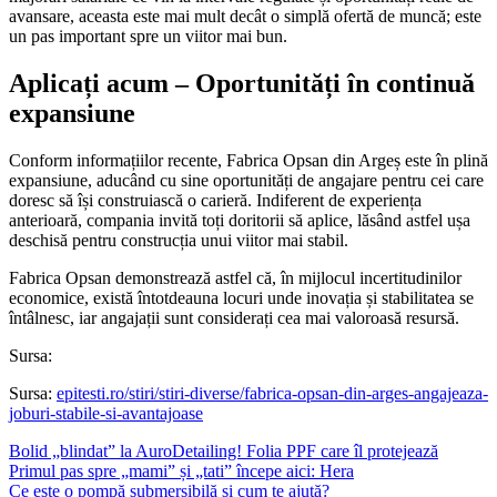
avansare, aceasta este mai mult decât o simplă ofertă de muncă; este
un pas important spre un viitor mai bun.
Aplicați acum – Oportunități în continuă
expansiune
Conform informațiilor recente, Fabrica Opsan din Argeș este în plină
expansiune, aducând cu sine oportunități de angajare pentru cei care
doresc să își construiască o carieră. Indiferent de experiența
anterioară, compania invită toți doritorii să aplice, lăsând astfel ușa
deschisă pentru construcția unui viitor mai stabil.
Fabrica Opsan demonstrează astfel că, în mijlocul incertitudinilor
economice, există întotdeauna locuri unde inovația și stabilitatea se
întâlnesc, iar angajații sunt considerați cea mai valoroasă resursă.
Sursa:
Sursa:
epitesti.ro/stiri/stiri-diverse/fabrica-opsan-din-arges-angajeaza-
joburi-stabile-si-avantajoase
Bolid „blindat” la AuroDetailing! Folia PPF care îl protejează
Primul pas spre „mami” și „tati” începe aici: Hera
Ce este o pompă submersibilă și cum te ajută?