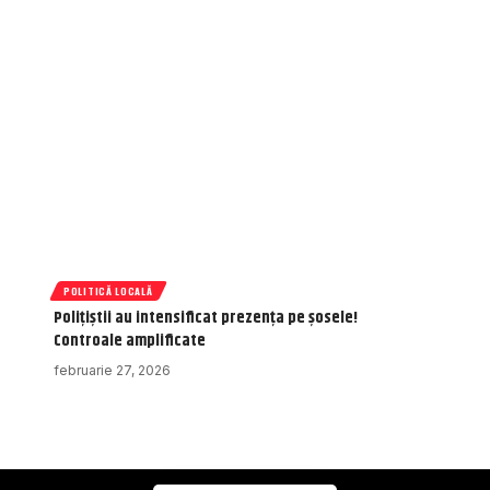
POLITICĂ LOCALĂ
Polițiștii au intensificat prezența pe șosele!
Controale amplificate
februarie 27, 2026