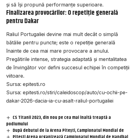
și să își propună performanțe superioare.
Finalizarea provocărilor: O repetiție generală
pentru Dakar
Raliul Portugaliei devine mai mult decât o simplă
bătălie pentru puncte; este o repetiție generală
înainte de cea mai mare provocare a anului.
Pregătirile intense, strategia adaptată și mentalitatea
de învingător vor defini succesul echipei în competiții
viitoare.
Sursa:
epitesti.ro
Sursa:
epitesti.ro/stiri/caleidoscop/auto/cu-ochii-pe-
dakar-2026-dacia-ia-cu-asalt-raliul-portugaliei
CS Titanii 2023, din nou pe cea mai înaltă treaptă a
podiumului
După debutul de la Arena Pitești, Campionatul Mondial de
Pitești Arena organizează Campionatul Mondial de Handbal