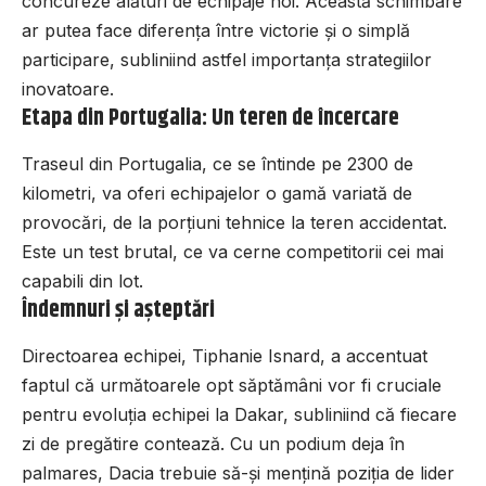
concureze alături de echipaje noi. Această schimbare
ar putea face diferența între victorie și o simplă
participare, subliniind astfel importanța strategiilor
inovatoare.
Etapa din Portugalia: Un teren de încercare
Traseul din Portugalia, ce se întinde pe 2300 de
kilometri, va oferi echipajelor o gamă variată de
provocări, de la porțiuni tehnice la teren accidentat.
Este un test brutal, ce va cerne competitorii cei mai
capabili din lot.
Îndemnuri și așteptări
Directoarea echipei, Tiphanie Isnard, a accentuat
faptul că următoarele opt săptămâni vor fi cruciale
pentru evoluția echipei la Dakar, subliniind că fiecare
zi de pregătire contează. Cu un podium deja în
palmares, Dacia trebuie să-și mențină poziția de lider