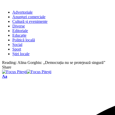
Advertoriale
Anunțuri comerciale
Cultură și evenimente
Diverse
Editoriale
Educație
Politică locală
Social
Sport
Știri locale
Reading:
Alina Gorghiu: „Democrația nu se protejează singură”
Share
Font
Aa
Resizer