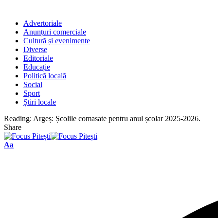
Advertoriale
Anunțuri comerciale
Cultură și evenimente
Diverse
Editoriale
Educație
Politică locală
Social
Sport
Știri locale
Reading:
Argeș: Școlile comasate pentru anul școlar 2025-2026.
Share
Font
Aa
Resizer