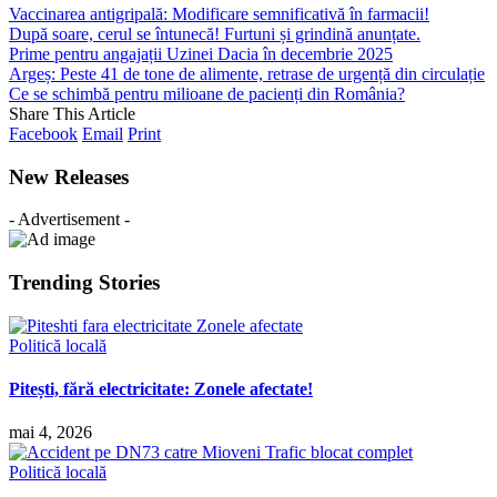
Vaccinarea antigripală: Modificare semnificativă în farmacii!
După soare, cerul se întunecă! Furtuni și grindină anunțate.
Prime pentru angajații Uzinei Dacia în decembrie 2025
Argeș: Peste 41 de tone de alimente, retrase de urgență din circulație
Ce se schimbă pentru milioane de pacienți din România?
Share This Article
Facebook
Email
Print
New Releases
- Advertisement -
Trending Stories
Politică locală
Pitești, fără electricitate: Zonele afectate!
mai 4, 2026
Politică locală