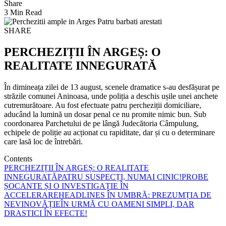
Share
3 Min Read
SHARE
PERCHEZIȚII ÎN ARGEȘ: O
REALITATE INNEGURATĂ
În dimineața zilei de 13 august, scenele dramatice s-au desfășurat pe
străzile comunei Aninoasa, unde poliția a deschis ușile unei anchete
cutremurătoare. Au fost efectuate patru percheziții domiciliare,
aducând la lumină un dosar penal ce nu promite nimic bun. Sub
coordonarea Parchetului de pe lângă Judecătoria Câmpulung,
echipele de poliție au acționat cu rapiditate, dar și cu o determinare
care lasă loc de întrebări.
Contents
PERCHEZIȚII ÎN ARGEȘ: O REALITATE
INNEGURATĂ
PATRU SUSPECȚI, NUMAI CINIC!
PROBE
ȘOCANTE ȘI O INVESTIGAȚIE ÎN
ACCELERARE
HEADLINES ÎN UMBRĂ: PREZUMȚIA DE
NEVINOVĂȚIE
ÎN URMĂ CU OAMENI SIMPLI, DAR
DRASTICI ÎN EFECTE!