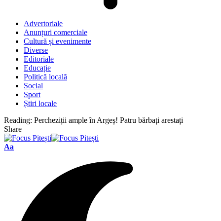
Advertoriale
Anunțuri comerciale
Cultură și evenimente
Diverse
Editoriale
Educație
Politică locală
Social
Sport
Știri locale
Reading:
Percheziții ample în Argeș! Patru bărbați arestați
Share
Font
Aa
Resizer