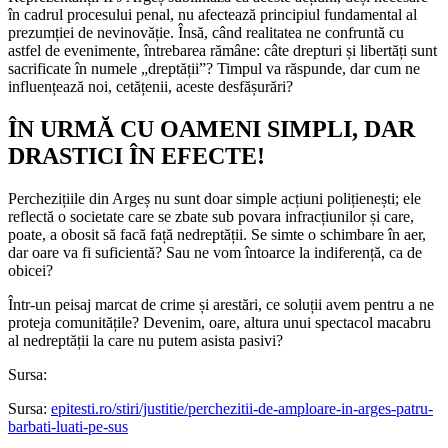
în cadrul procesului penal, nu afectează principiul fundamental al
prezumției de nevinovăție. Însă, când realitatea ne confruntă cu
astfel de evenimente, întrebarea rămâne: câte drepturi și libertăți sunt
sacrificate în numele „dreptății”? Timpul va răspunde, dar cum ne
influențează noi, cetățenii, aceste desfășurări?
ÎN URMĂ CU OAMENI SIMPLI, DAR
DRASTICI ÎN EFECTE!
Perchezițiile din Argeș nu sunt doar simple acțiuni polițienești; ele
reflectă o societate care se zbate sub povara infracțiunilor și care,
poate, a obosit să facă față nedreptății. Se simte o schimbare în aer,
dar oare va fi suficientă? Sau ne vom întoarce la indiferență, ca de
obicei?
Într-un peisaj marcat de crime și arestări, ce soluții avem pentru a ne
proteja comunitățile? Devenim, oare, altura unui spectacol macabru
al nedreptății la care nu putem asista pasivi?
Sursa:
Sursa:
epitesti.ro/stiri/justitie/perchezitii-de-amploare-in-arges-patru-
barbati-luati-pe-sus