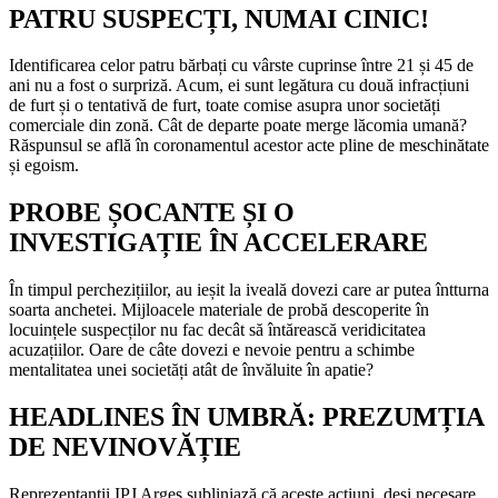
PATRU SUSPECȚI, NUMAI CINIC!
Identificarea celor patru bărbați cu vârste cuprinse între 21 și 45 de
ani nu a fost o surpriză. Acum, ei sunt legătura cu două infracțiuni
de furt și o tentativă de furt, toate comise asupra unor societăți
comerciale din zonă. Cât de departe poate merge lăcomia umană?
Răspunsul se află în coronamentul acestor acte pline de meschinătate
și egoism.
PROBE ȘOCANTE ȘI O
INVESTIGAȚIE ÎN ACCELERARE
În timpul perchezițiilor, au ieșit la iveală dovezi care ar putea întturna
soarta anchetei. Mijloacele materiale de probă descoperite în
locuințele suspecților nu fac decât să întărească veridicitatea
acuzațiilor. Oare de câte dovezi e nevoie pentru a schimbe
mentalitatea unei societăți atât de învăluite în apatie?
HEADLINES ÎN UMBRĂ: PREZUMȚIA
DE NEVINOVĂȚIE
Reprezentanții IPJ Argeș subliniază că aceste acțiuni, deși necesare