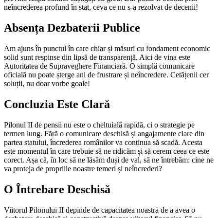
neîncrederea profund în stat, ceva ce nu s-a rezolvat de decenii!
Absența Dezbaterii Publice
Am ajuns în punctul în care chiar și măsuri cu fondament economic
solid sunt respinse din lipsă de transparență. Aici de vina este
Autoritatea de Supraveghere Financiară. O simplă comunicare
oficială nu poate șterge ani de frustrare și neîncredere. Cetățenii cer
soluții, nu doar vorbe goale!
Concluzia Este Clară
Pilonul II de pensii nu este o cheltuială rapidă, ci o strategie pe
termen lung. Fără o comunicare deschisă și angajamente clare din
partea statului, încrederea românilor va continua să scadă. Acesta
este momentul în care trebuie să ne ridicăm și să cerem ceea ce este
corect. Așa că, în loc să ne lăsăm duși de val, să ne întrebăm: cine ne
va proteja de propriile noastre temeri și neîncrederi?
O Întrebare Deschisă
Viitorul Pilonului II depinde de capacitatea noastră de a avea o