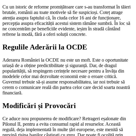
Cu un istoric de reforme promițătoare care s-au transformat în tăieri
brutale, românii au toate motivele să fie suspicioși. Coteț atrage
atenția asupra faptului că, în ciuda celor 16 ani de funcționare,
percepția asupra eficacității acestui sistem rămâne sumbră. În loc să
ne concentrăm pe beneficiile evidente, ieșim în stradă cântând
refrene la modă, fără a oferi soluții concrete.
Regulile Aderării la OCDE
Aderarea României la OCDE nu este un moft. Este o oportunitate
uriașă de a obține predictibilitate și siguranță. Dar, de dragul
popularității, să respingem cerințele necesare pentru a învăța din
modelele celor mai dezvoltate economii este o eroare critică.
Guvernul trebuie să-și asume responsabilitatea, iar noi trebuie să
cerem o comunicare reală din partea celor care decid soarta noastră
financiară.
Modificări și Provocări
Ce aduce nou propunerea de modificare? Retrageri eșalonate din
Pilonul II, pentru a evita consumul rapid al resurselor. Această
regulă, deja implementată în multe țări europene, este menită să
prevină risipa banilor câștigați cu greu. Dar poate fi ocolită prin