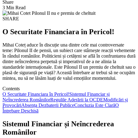
Share
3 Min Read
SHARE
O Securitate Financiara în Pericol!
Mihai Coteț aduce în discuție una dintre cele mai controversate
teme: Pilonul II de pensii, un subiect care stârnește reacții vehemente
în rândul românilor. Politicieni și cetățeni se află în confruntarea dură
dintre neîncrederea perpetuă și imperativul de a ne alinia la
standardele internaționale. Este Pilonul II un premiu de cheltuit sau o
plasă de siguranță pe viață? Această întrebare ar trebui să ne ocupăm
mintea, nu să ne lăsăm luați de valul emoțiilor momentului.
Contents
O Securitate Financiara în Pericol!
Sistemul Financiar și
Neîncrederea Românilor
Regulile Aderării la OCDE
Modificări și
Provocări
Absența Dezbaterii Publice
Concluzia Este Clară
O
Întrebare Deschisă
Sistemul Financiar și Neîncrederea
Românilor