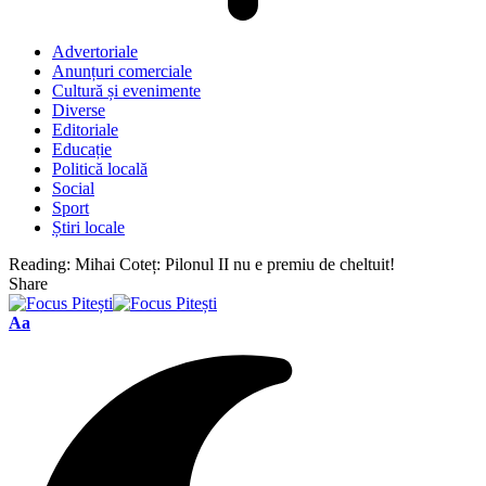
Advertoriale
Anunțuri comerciale
Cultură și evenimente
Diverse
Editoriale
Educație
Politică locală
Social
Sport
Știri locale
Reading:
Mihai Coteț: Pilonul II nu e premiu de cheltuit!
Share
Font
Aa
Resizer