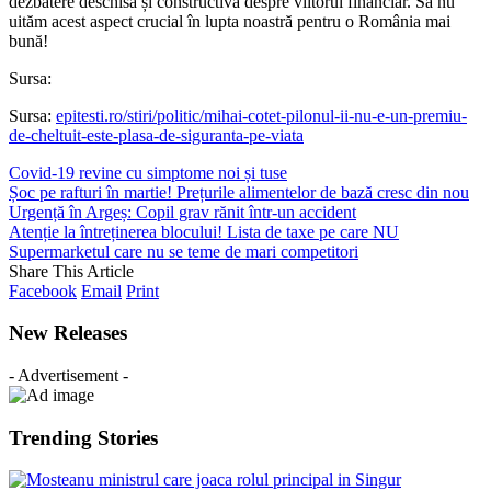
dezbatere deschisă și constructivă despre viitorul financiar. Să nu
uităm acest aspect crucial în lupta noastră pentru o România mai
bună!
Sursa:
Sursa:
epitesti.ro/stiri/politic/mihai-cotet-pilonul-ii-nu-e-un-premiu-
de-cheltuit-este-plasa-de-siguranta-pe-viata
Covid-19 revine cu simptome noi și tuse
Șoc pe rafturi în martie! Prețurile alimentelor de bază cresc din nou
Urgență în Argeș: Copil grav rănit într-un accident
Atenție la întreținerea blocului! Lista de taxe pe care NU
Supermarketul care nu se teme de mari competitori
Share This Article
Facebook
Email
Print
New Releases
- Advertisement -
Trending Stories