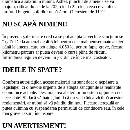
dramatică a salariului minim. Astfel, punctul de amendă se va
majora, ridicându-se de la 202,5 lei la 225 lei, ceea ce va afecta
profund bugetul șoferilor nepăsători. O creștere de 11%!
NU SCAPĂ NIMENI!
În prezent, șoferii care cred că se pot adapta la vechile sancțiuni se
înșală. De la amenzi de 405 lei pentru cele mai neînsemnate abateri,
până la amenzi care pot atinge 4.050 lei pentru fapte grave, fiecare
kilometru parcurs ar putea deveni o cursă plină de riscuri.
Înfruntarea legii va deveni un joc din ce în ce mai costisitor.
IDEILE ÎN SPATE?
Conform autorităților, aceste majorări nu sunt doar o nepăsare a
legislației, ci o nevoie urgentă de a adapta sancțiunile la realitățile
economice actuale. Descurajarea abaterilor nu este o opțiune, ci o
necesitate! Și dacă vă bate gândul că nu veți cădea victimă acestor
reglementări, ar trebui să vă gândiți din nou. Fiecare neregulă ar
putea culmina cu suspendarea permisului de conducere sau, în cele
mai grave cazuri, închisoare.
UN AVERTISMENT!