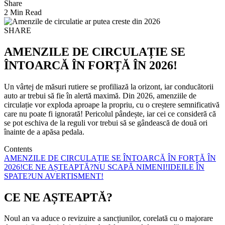
Share
2 Min Read
SHARE
AMENZILE DE CIRCULAȚIE SE
ÎNTOARCĂ ÎN FORȚĂ ÎN 2026!
Un vârtej de măsuri rutiere se profiliază la orizont, iar conducătorii
auto ar trebui să fie în alertă maximă. Din 2026, amenziile de
circulație vor exploda aproape la propriu, cu o creștere semnificativă
care nu poate fi ignorată! Pericolul pândește, iar cei ce consideră că
se pot eschiva de la reguli vor trebui să se gândească de două ori
înainte de a apăsa pedala.
Contents
AMENZILE DE CIRCULAȚIE SE ÎNTOARCĂ ÎN FORȚĂ ÎN
2026!
CE NE AȘTEAPTĂ?
NU SCAPĂ NIMENI!
IDEILE ÎN
SPATE?
UN AVERTISMENT!
CE NE AȘTEAPTĂ?
Noul an va aduce o revizuire a sancțiunilor, corelată cu o majorare