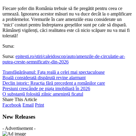
Fiecare șofer din România trebuie să fie pregătit pentru ceea ce
urmează. Ignorarea acestor măsuri nu va duce decât la o amplificare
a problemelor. Vremurile în care amenziile erau considerate un
‘mici’ costuri pentru îndreptarea greșelilor sunt pe cale să dispară.
Rămâneți vigilenți, căci realitatea este că nicio scăpare nu va mai fi
tolerată!
Sursa:
Sursa:
epitesti.ro/stiri/caleidoscop/auto/amenzile-de-circulatie-ar-
putea-creste-semnificativ-din-2026
Transfăgărășanul: Fața reală a celei mai spectaculoase
Boală considerată dispărută revine alarmant
Declin istoric: Reacția fără precedent a românilor care
Presiuni crescânde pe piața imobiliară în 2026
O substanță folosită zilnic amenință ficatul
Share This Article
Facebook
Email
Print
New Releases
- Advertisement -