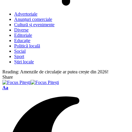
Advertoriale
Anunțuri comerciale
Cultură și evenimente
Diverse
Editoriale
Educație
Politică locală
Social
Sport
Știri locale
Reading:
Amenzile de circulație ar putea crește din 2026!
Share
Font
Aa
Resizer