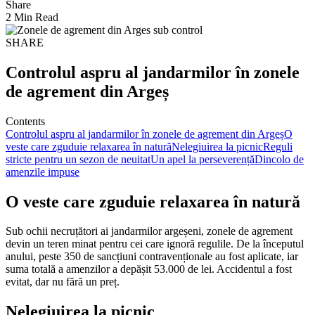
Share
2 Min Read
SHARE
Controlul aspru al jandarmilor în zonele
de agrement din Argeș
Contents
Controlul aspru al jandarmilor în zonele de agrement din Argeș
O
veste care zguduie relaxarea în natură
Nelegiuirea la picnic
Reguli
stricte pentru un sezon de neuitat
Un apel la perseverență
Dincolo de
amenzile impuse
O veste care zguduie relaxarea în natură
Sub ochii necruțători ai jandarmilor argeșeni, zonele de agrement
devin un teren minat pentru cei care ignoră regulile. De la începutul
anului, peste 350 de sancțiuni contravenționale au fost aplicate, iar
suma totală a amenzilor a depășit 53.000 de lei. Accidentul a fost
evitat, dar nu fără un preț.
Nelegiuirea la picnic