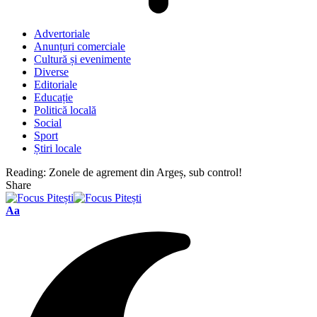
Advertoriale
Anunțuri comerciale
Cultură și evenimente
Diverse
Editoriale
Educație
Politică locală
Social
Sport
Știri locale
Reading:
Zonele de agrement din Argeș, sub control!
Share
Font
Aa
Resizer