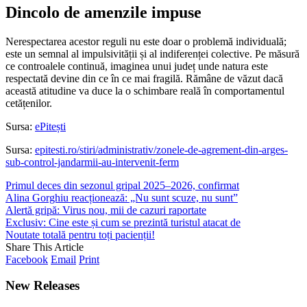
Dincolo de amenzile impuse
Nerespectarea acestor reguli nu este doar o problemă individuală;
este un semnal al impulsivității și al indiferenței colective. Pe măsură
ce controalele continuă, imaginea unui județ unde natura este
respectată devine din ce în ce mai fragilă. Rămâne de văzut dacă
această atitudine va duce la o schimbare reală în comportamentul
cetățenilor.
Sursa:
ePitești
Sursa:
epitesti.ro/stiri/administrativ/zonele-de-agrement-din-arges-
sub-control-jandarmii-au-intervenit-ferm
Primul deces din sezonul gripal 2025–2026, confirmat
Alina Gorghiu reacționează: „Nu sunt scuze, nu sunt”
Alertă gripă: Virus nou, mii de cazuri raportate
Exclusiv: Cine este și cum se prezintă turistul atacat de
Noutate totală pentru toți pacienții!
Share This Article
Facebook
Email
Print
New Releases