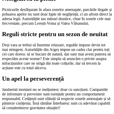
Picnicurile desfășurate în afara zonelor amenajate, parcările ilegale și
poluarea apelor nu sunt doar fapte de neglijență, ci un afront direct la
adresa legii. Autoritățile iau măsuri drastice, chiar în zonele cele mai
frecventate, precum Lerești-Voina și Valea Vâlsanului.
Reguli stricte pentru un sezon de neuitat
Deși vara ar trebui să însemne relaxare, regulile impuse devin tot
mai stringent. Autoritățile din Argeș impun un cadru clar pentru toți
cei care doresc să se bucure de natură, dar oare mai avem puterea să
respectăm aceste norme? Este simplu să aruncăm o privire asupra
infracțiunilor care ne strigă din toate colțurile, dar să trecem la
acțiune este cu totul altceva.
Un apel la perseverență
Jandarmii montani nu se mulțumesc doar cu sancțiuni. Campaniile
de informare și prevenire sunt esențiale pentru un comportament
responsabil. Cetățenii sunt sfătuiți să respecte zonele amenajate și să
păstreze curățenia. Însă rămâne întrebarea: sunt cu adevărat capabili
să conștientizeze gravitatea situației?