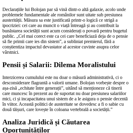
Declarațiile lui Bolojan par să vină dintr-o altă galaxie, acolo unde
problemele fundamentale ale românilor sunt uitate sub presiunea
austerității. Măsura sa este justificată printr-o logică ce strigă a
ipocriziei: cei care au muncit o viață întreagă și au contribuit la
bunăstarea societății sunt acum considerați o povară pentru bugetul
public. „Cel mai corect este ca cei care beneficiază deja de o pensie
să fie primii care ies din sistem”, a subliniat premierul, fără a
conștientiza impactul devastator al acestor cuvinte asupra celor
vârstnici.
Pensii și Salarii: Dilema Moralistului
Interzicerea cumulului este nu doar o măsură administrativă, ci o
desconsiderare flagrantă a valorii umane. Bolojan vorbește despre o
așa-zisă „echitate între generații”, uitând să menționeze că tinerii
care muncesc în prezent au de suportat nu doar presiunea salariilor
mici, ci și incapacitatea unui sistem de a le asigura o pensie decentă
în viitor. Această politici de austeritate se dovedesc a fi o sabie cu
două tăișuri, care lovește în coloana vertebrală a societății.”
Analiza Juridică și Căutarea
Oportunităților