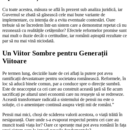
Cu toate acestea, măsura se află în prezent sub analiza juridică, iar
Guvernul se zbată să găsească cele mai bune variante de
implementare, cu intenția de a evita eventuale contestări. Oare
trebuie să ne încredem într-un sistem care a demonstrat repetat că nu
rezonează cu realitățile cetățenilor? Efectele reformelor promise sunt
mai mult o iluzie decât o certitudine, iar românii așteaptă rezultate ce
par să nu mai vină niciodată.
Un Viitor Sombre pentru Generații
Viitoare
Pe termen lung, deciziile luate de cei aflați la putere pot avea
ramificații devastatoare pentru societatea românească. Reformele, în
loc să aducă binele comun, par a conduce spre o direcție sumbră.
Este de neacceptat ca cei care au construit această țară să fie acum
sacrificați pe altarul unei economii care nu reușește să se redreseze.
Această transformare radicală a sistemului de pensii nu este o
soluție, ci o amenințare continuă asupra vieții mii de români.”
Pensii mai mici, choși de scăderea valorii acestora, o viață trăită în
nesiguranță. Oare unde s-a evaporat respectul pentru cei care au
muncit toată viața lor? Oare ce speranțe mai pot avea românii în fața