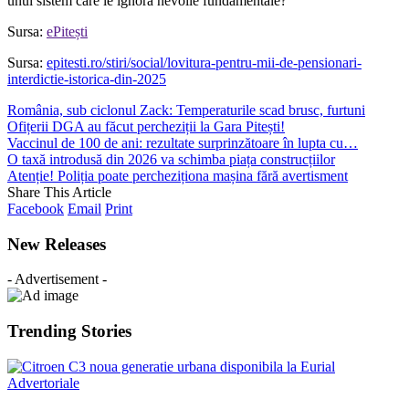
unui sistem care le ignoră nevoile fundamentale?
Sursa:
ePitești
Sursa:
epitesti.ro/stiri/social/lovitura-pentru-mii-de-pensionari-
interdictie-istorica-din-2025
România, sub ciclonul Zack: Temperaturile scad brusc, furtuni
Ofițerii DGA au făcut percheziții la Gara Pitești!
Vaccinul de 100 de ani: rezultate surprinzătoare în lupta cu…
O taxă introdusă din 2026 va schimba piața construcțiilor
Atenție! Poliția poate percheziționa mașina fără avertisment
Share This Article
Facebook
Email
Print
New Releases
- Advertisement -
Trending Stories
Advertoriale