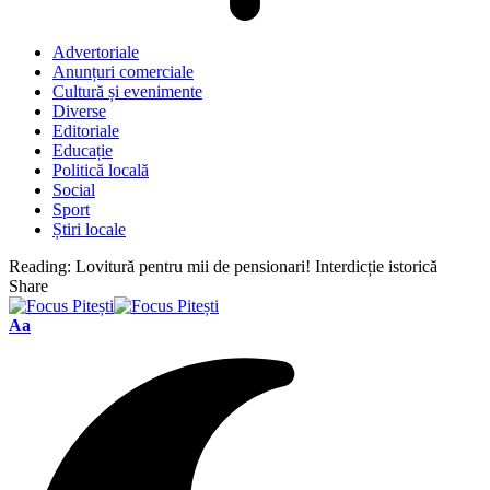
Advertoriale
Anunțuri comerciale
Cultură și evenimente
Diverse
Editoriale
Educație
Politică locală
Social
Sport
Știri locale
Reading:
Lovitură pentru mii de pensionari! Interdicție istorică
Share
Font
Aa
Resizer