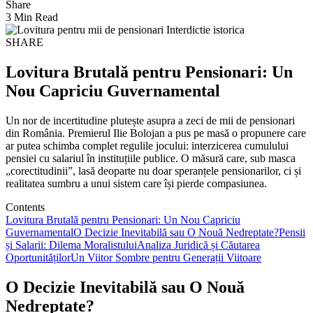
Share
3 Min Read
SHARE
Lovitura Brutală pentru Pensionari: Un
Nou Capriciu Guvernamental
Un nor de incertitudine plutește asupra a zeci de mii de pensionari
din România. Premierul Ilie Bolojan a pus pe masă o propunere care
ar putea schimba complet regulile jocului: interzicerea cumulului
pensiei cu salariul în instituțiile publice. O măsură care, sub masca
„corectitudinii”, lasă deoparte nu doar speranțele pensionarilor, ci și
realitatea sumbru a unui sistem care își pierde compasiunea.
Contents
Lovitura Brutală pentru Pensionari: Un Nou Capriciu
Guvernamental
O Decizie Inevitabilă sau O Nouă Nedreptate?
Pensii
și Salarii: Dilema Moralistului
Analiza Juridică și Căutarea
Oportunităților
Un Viitor Sombre pentru Generații Viitoare
O Decizie Inevitabilă sau O Nouă
Nedreptate?