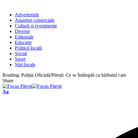
Advertoriale
Anunțuri comerciale
Cultură și evenimente
Diverse
Editoriale
Educație
Politică locală
Social
Sport
Știri locale
Reading:
Poliția Oficială/Pitești: Ce se întâmplă cu bărbatul care
Share
Font
Aa
Resizer