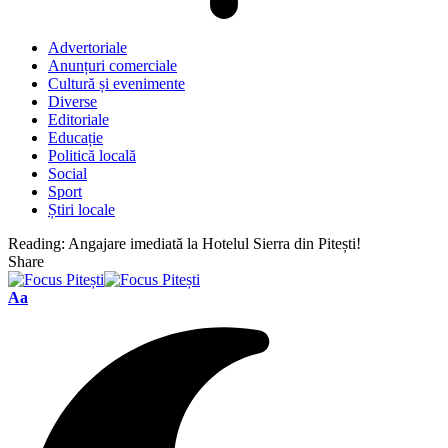
Advertoriale
Anunțuri comerciale
Cultură și evenimente
Diverse
Editoriale
Educație
Politică locală
Social
Sport
Știri locale
Reading:
Angajare imediată la Hotelul Sierra din Pitești!
Share
Font
Aa
Resizer