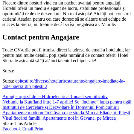
Fiecare dintre posturi vine cu un pachet avantaj pentru angajați.
Hotelul oferă un mediu elegant de lucru, stabilitate profesională și
oportunități reale de dezvoltare. Nu mai aștepta! Aici îți poți construi
cariera! Așadar, pentru cei care doresc să se alăture unei echipe de
succes la Sierra, nu trebuie decât să își pregătească CV-urile.
Contact pentru Angajare
Toate CV-urile pot fi trimise direct la adresa de email a hotelului, iar
pentru mai multe detalii, poți apela numărul de contact oferit. Hotel
Sierra te așteaptă să îți alături talentul echipei sale!
Sursa:
Sursa:
epitesti.ro/diverse/hotelurirestaurante/angajare-imediata-la-
hotel-sierra-din-pitesti-2
Anunț surpriză de la Hidroelectrica: Impact semnificativ
Nebunie la Kaufland între 1-7 aprilie! Se „încinge” lupta pentru tigăi
Institutul de Cercetare şi Dezvoltare în Domeniul Pomiculturii
Apartamente moderne în Găvana, pe strada Mircea Eliade, în Pitești
Visul fiecărei familii: Apartamente noi în Găvana, pe Mircea
Share This Article
Facebook
Email
Print