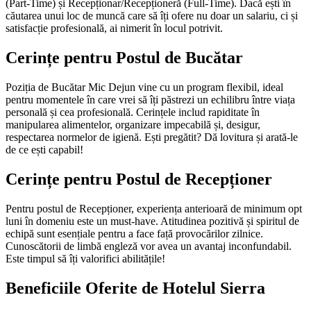
(Part-Time) și Recepționar/Recepționeră (Full-Time). Dacă ești în
căutarea unui loc de muncă care să îți ofere nu doar un salariu, ci și
satisfacție profesională, ai nimerit în locul potrivit.
Cerințe pentru Postul de Bucătar
Poziția de Bucătar Mic Dejun vine cu un program flexibil, ideal
pentru momentele în care vrei să îți păstrezi un echilibru între viața
personală și cea profesională. Cerințele includ rapiditate în
manipularea alimentelor, organizare impecabilă și, desigur,
respectarea normelor de igienă. Ești pregătit? Dă lovitura și arată-le
de ce ești capabil!
Cerințe pentru Postul de Recepționer
Pentru postul de Recepționer, experiența anterioară de minimum opt
luni în domeniu este un must-have. Atitudinea pozitivă și spiritul de
echipă sunt esențiale pentru a face față provocărilor zilnice.
Cunoscătorii de limbă engleză vor avea un avantaj inconfundabil.
Este timpul să îți valorifici abilitățile!
Beneficiile Oferite de Hotelul Sierra