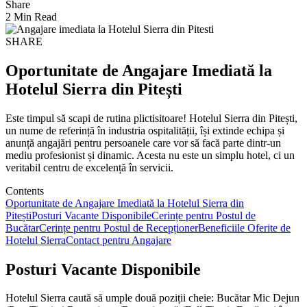
Share
2 Min Read
SHARE
Oportunitate de Angajare Imediată la
Hotelul Sierra din Pitești
Este timpul să scapi de rutina plictisitoare! Hotelul Sierra din Pitești,
un nume de referință în industria ospitalității, își extinde echipa și
anunță angajări pentru persoanele care vor să facă parte dintr-un
mediu profesionist și dinamic. Acesta nu este un simplu hotel, ci un
veritabil centru de excelență în servicii.
Contents
Oportunitate de Angajare Imediată la Hotelul Sierra din
Pitești
Posturi Vacante Disponibile
Cerințe pentru Postul de
Bucătar
Cerințe pentru Postul de Recepționer
Beneficiile Oferite de
Hotelul Sierra
Contact pentru Angajare
Posturi Vacante Disponibile
Hotelul Sierra caută să umple două poziții cheie: Bucătar Mic Dejun