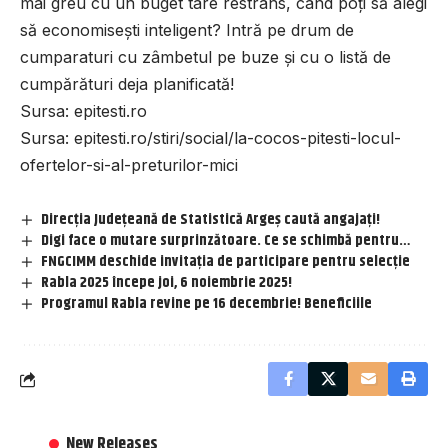
mai greu cu un buget tare restrâns, când poți să alegi
să economisești inteligent? Intră pe drum de
cumparaturi cu zâmbetul pe buze și cu o listă de
cumpărături deja planificată!
Sursa:
epitesti.ro
Sursa:
epitesti.ro/stiri/social/la-cocos-pitesti-locul-
ofertelor-si-al-preturilor-mici
Direcția Județeană de Statistică Argeș caută angajați!
Digi face o mutare surprinzătoare. Ce se schimbă pentru…
FNGCIMM deschide invitația de participare pentru selecție
Rabla 2025 începe joi, 6 noiembrie 2025!
Programul Rabla revine pe 16 decembrie! Beneficiile
New Releases