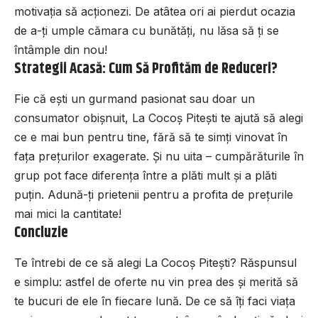
motivația să acționezi. De atâtea ori ai pierdut ocazia
de a-ți umple cămara cu bunătăți, nu lăsa să ți se
întâmple din nou!
Strategii Acasă: Cum Să Profităm de Reduceri?
Fie că ești un gurmand pasionat sau doar un
consumator obișnuit, La Cocoș Pitești te ajută să alegi
ce e mai bun pentru tine, fără să te simți vinovat în
fața prețurilor exagerate. Și nu uita – cumpărăturile în
grup pot face diferența între a plăti mult și a plăti
puțin. Adună-ți prietenii pentru a profita de prețurile
mai mici la cantitate!
Concluzie
Te întrebi de ce să alegi La Cocoș Pitești? Răspunsul
e simplu: astfel de oferte nu vin prea des și merită să
te bucuri de ele în fiecare lună. De ce să îți faci viața