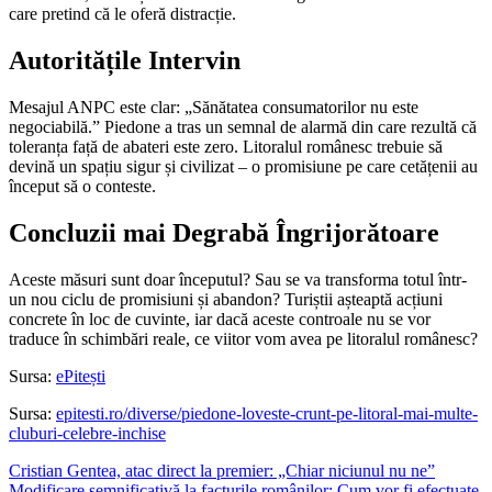
care pretind că le oferă distracție.
Autoritățile Intervin
Mesajul ANPC este clar: „Sănătatea consumatorilor nu este
negociabilă.” Piedone a tras un semnal de alarmă din care rezultă că
toleranța față de abateri este zero. Litoralul românesc trebuie să
devină un spațiu sigur și civilizat – o promisiune pe care cetățenii au
început să o conteste.
Concluzii mai Degrabă Îngrijorătoare
Aceste măsuri sunt doar începutul? Sau se va transforma totul într-
un nou ciclu de promisiuni și abandon? Turiștii așteaptă acțiuni
concrete în loc de cuvinte, iar dacă aceste controale nu se vor
traduce în schimbări reale, ce viitor vom avea pe litoralul românesc?
Sursa:
ePitești
Sursa:
epitesti.ro/diverse/piedone-loveste-crunt-pe-litoral-mai-multe-
cluburi-celebre-inchise
Cristian Gentea, atac direct la premier: „Chiar niciunul nu ne”
Modificare semnificativă la facturile românilor: Cum vor fi efectuate