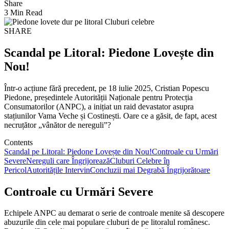
Share
3 Min Read
SHARE
Scandal pe Litoral: Piedone Lovește din
Nou!
Într-o acțiune fără precedent, pe 18 iulie 2025, Cristian Popescu
Piedone, președintele Autorității Naționale pentru Protecția
Consumatorilor (ANPC), a inițiat un raid devastator asupra
stațiunilor Vama Veche și Costinești. Oare ce a găsit, de fapt, acest
necruțător „vânător de nereguli”?
Contents
Scandal pe Litoral: Piedone Lovește din Nou!
Controale cu Urmări
Severe
Nereguli care Îngrijorează
Cluburi Celebre în
Pericol
Autoritățile Intervin
Concluzii mai Degrabă Îngrijorătoare
Controale cu Urmări Severe
Echipele ANPC au demarat o serie de controale menite să descopere
abuzurile din cele mai populare cluburi de pe litoralul românesc.