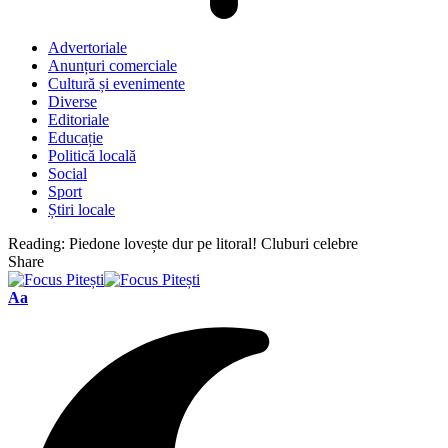
Advertoriale
Anunțuri comerciale
Cultură și evenimente
Diverse
Editoriale
Educație
Politică locală
Social
Sport
Știri locale
Reading:
Piedone lovește dur pe litoral! Cluburi celebre
Share
Font
Aa
Resizer