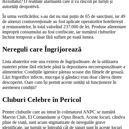
Rezultatul? O realitate alarmantă care îi va răscoli pe turiști și
autorități deopotrivă.
În urma verificărilor, s-au dat nu mai puțin de 65 de sancțiuni, iar 49
de amenzi contravenționale au fost aplicate operatorilor hotelierești
și restaurantelor, în total valorând 237.000 de lei. Produse alimentare
improprii consumului au fost confiscate, iar numărul cluburilor
închise temporar a lăsat fără suflare pe toată lumea.
Nereguli care Îngrijorează
Lista abaterilor este una extrem de îngrijorătoare: de la utilizarea
materiei prime fără etichete până la depozitarea necorespunzătoare a
alimentelor. Condițiile igienice păreau scoase din filmele de groază.
Lăzi frigorifice infecte, mucegai și gândaci erau doar câteva dintre
descoperiri. Oare cum își permit aceste unități să funcționeze în
asemenea condiții?
Cluburi Celebre în Pericol
Printre cluburile care au intrat în colimatorul ANPC se numără
Marvin Club, El Comandante și Opus Beach. Aceste locuri, cândva
pline de viață, sunt acum stigmatizate de neregulile grave
identificate, iar turiștii se întreabă cât de siguri sunt în aceste locuri