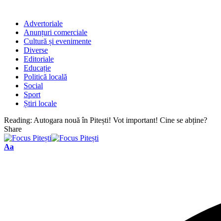
Advertoriale
Anunțuri comerciale
Cultură și evenimente
Diverse
Editoriale
Educație
Politică locală
Social
Sport
Știri locale
Reading:
Autogara nouă în Pitești! Vot important! Cine se abține?
Share
Font
Aa
Resizer